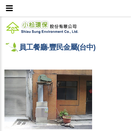
員工餐廳-豐民金屬(台中)