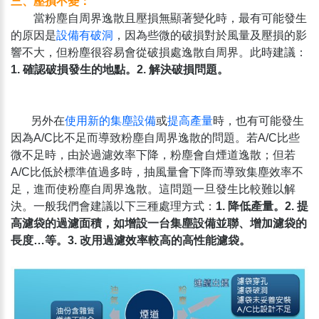
三、壓損不變：
當粉塵自周界逸散且壓損無顯著變化時，最有可能發生
的原因是
設備有破洞
，因為些微的破損對於風量及壓損的影
響不大，但粉塵很容易會從破損處逸散自周界。此時建議：
1. 確認破損發生的地點。2. 解決破損問題。
另外在
使用新的集塵設備
或
提高產量
時，也有可能發生
因為A/C比不足而導致粉塵自周界逸散的問題。若A/C比些
微不足時，由於過濾效率下降，粉塵會自煙道逸散；但若
A/C比低於標準值過多時，抽風量會下降而導致集塵效率不
足，進而使粉塵自周界逸散。這問題一旦發生比較難以解
決。一般我們會建議以下三種處理方式：
1. 降低產量。2. 提
高濾袋的過濾面積，如增設一台集塵設備並聯、增加濾袋的
長度…等。3. 改用過濾效率較高的高性能濾袋。