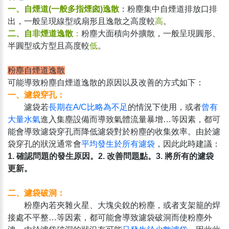
一、自煙道(一般多指煙囪)逸散
：粉塵集中自煙道排放口排
出，一般呈現線型或扇形且逸散之高度較
高
。
二、自非煙道逸散
：
粉塵大面積向外擴散，一般呈現圓形、
半圓型或方型且高度較
低
。
粉塵自煙道逸散
可能導致粉塵自煙道逸散的原因以及改善的方式如下：
一、濾袋穿孔：
濾袋若
長期在A/C比略為不足
的情況下使用，或者
曾有
大量水氣
進入集塵設備而導致氣體流量暴增…等因素，都可
能會導致濾袋穿孔而降低濾袋對於粉塵的收集效率。由於濾
袋穿孔的狀況通常會
平均發生於所有濾袋
，因此此時建議：
1. 確認問題的發生原因。2. 改善問題點。3. 將所有的濾袋
更新。
二、濾袋破洞：
粉塵內若夾雜火星、大塊尖銳的粉塵，或者支架籠的焊
接處不平整…等因素，都可能會導致濾袋破洞而使粉塵外