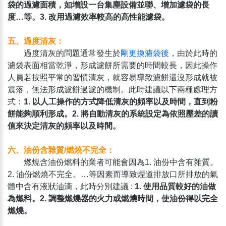
袋的過濾面積，如增設一台集塵設備並聯、增加濾袋的長
度…等。3. 改用過濾效率較高的高性能濾袋。
五、過度清灰：
過度清灰的問題通常發生於
剛更換濾袋後
，由於此時的
濾袋表面相當乾淨，形成濾餅所需要的時間較長，因此操作
人員若按照平常的習慣清灰，就容易導致濾餅還沒形成就被
震落，無法形成濾餅過濾的機制。此時建議以下兩種處理方
式：
1. 以人工操作的方式降低清灰的頻率以及時間，直到粉
餅能夠順利形成。2. 將自動清灰的系統設定為依照壓差的讀
值來決定清灰的頻率以及時間。
六、油份含雜質/燃燒不完全：
燃燒含油份燃料的業者可能會因為1. 油份中含有雜質。
2. 油份燃燒不完全。…等因素而導致煙道排放口所排放的氣
體中含有液狀油滴，此時分別建議 :
1. 使用品質較好的油做
為燃料。2. 調整燃燒器的火力或燃燒時間，使油份得以完全
燃燒。