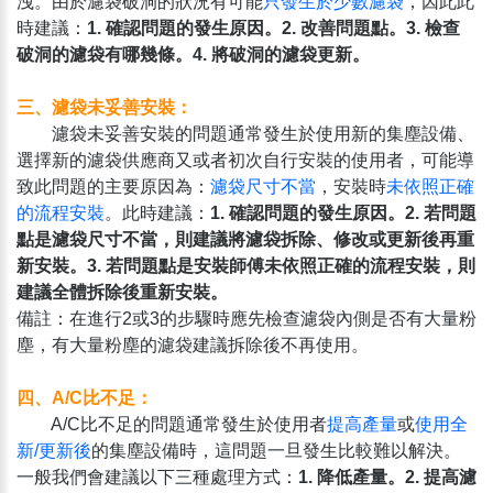
洩。由於濾袋破洞的狀況有可能
只發生於少數濾袋
，因此此
時建議：
1. 確認問題的發生原因。2. 改善問題點。3. 檢查
破洞的濾袋有哪幾條。4. 將破洞的濾袋更新。
三、濾袋未妥善安裝：
濾袋未妥善安裝的問題通常發生於使用新的集塵設備、
選擇新的濾袋供應商又或者初次自行安裝的使用者，可能導
致此問題的主要原因為：
濾袋尺寸不當
，安裝時
未依照正確
的流程安裝
。此時建議：
1. 確認問題的發生原因。2. 若問題
點是濾袋尺寸不當，則建議將濾袋拆除、修改或更新後再重
新安裝。3. 若問題點是安裝師傅未依照正確的流程安裝，則
建議全體拆除後重新安裝。
備註：在進行2或3的步驟時應先檢查濾袋內側是否有大量粉
塵，有大量粉塵的濾袋建議拆除後不再使用。
四、A/C比不足：
A/C比不足的問題通常發生於使用者
提高產量
或
使用全
新/更新後
的集塵設備時，這問題一旦發生比較難以解決。
一般我們會建議以下三種處理方式：
1. 降低產量。2. 提高濾