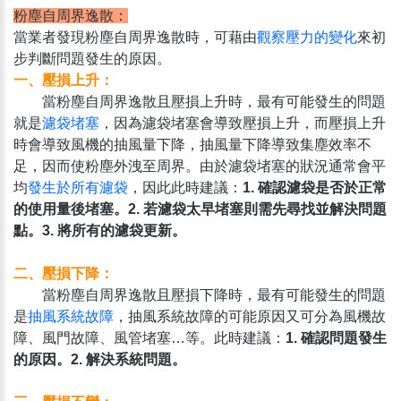
粉塵自周界逸散：
當業者發現粉塵自周界逸散時，可藉由
觀察壓力的變化
來初
步判斷問題發生的原因。
一、壓損上升：
當粉塵自周界逸散且壓損上升時，最有可能發生的問題
就是
濾袋堵塞
，因為濾袋堵塞會導致壓損上升，而壓損上升
時會導致風機的抽風量下降，抽風量下降導致集塵效率不
足，因而使粉塵外洩至周界。由於濾袋堵塞的狀況通常會平
均
發生於所有濾袋
，因此此時建議：
1. 確認濾袋是否於正常
的使用量後堵塞。2. 若濾袋太早堵塞則需先尋找並解決問題
點。3. 將所有的濾袋更新。
二、壓損下降：
當粉塵自周界逸散且壓損下降時，最有可能發生的問題
是
抽風系統故障
，抽風系統故障的可能原因又可分為風機故
障、風門故障、風管堵塞…等。此時建議：
1. 確認問題發生
的原因。2. 解決系統問題。