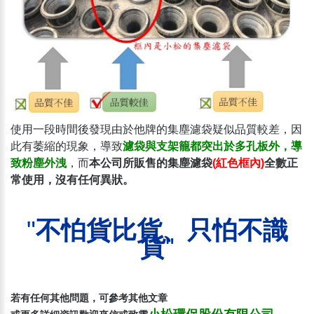
使用一段時間後發現由於他牌的集塵濾袋疑似品質較差，因
此有萎縮的現象，導致
濾袋與支架籠都突出於多孔板外，導
致粉塵外洩
，而
本公司所販售的集塵濾袋
(紅色框內)
全數正
常使用，沒有任何異狀。
"
不怕貨比貨、只怕不識
貨
"
若有任何其他問題，可參考其他文章