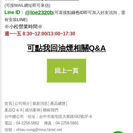
(可按MAIL網址即可來信)
@loe2320b
Line
ID
：
(可直接點
綠色ID
即可加入好友洽詢，需
有安裝
LINE
)
※小松營業時間※
週一~五 8:30~12:00/13:00~17:30
可點我回油煙相關Q&A
回上一頁
首頁
│
公司簡介
│
最新消息
│
產品總覽
│
產品Q & A
│
成功案例
│
聯絡我們
台中總公司 住址：台中市南屯區大業路582號2F-8
電話：04-2258-5882 傳真：04-2258-5881
信箱：shiau.sung@msa.hinet.net