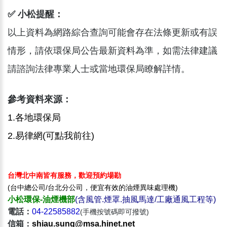
✅ 小松提醒：
以上資料為網路綜合查詢可能會存在法條更新或有誤
情形，請依環保局公告最新資料為準，如需法律建議
請諮詢法律專業人士或當地環保局瞭解詳情。
參考資料來源：
1.各地環保局
2.
易律網(可點我前往)
台灣北中南皆有服務，歡迎預約場勘
(台中總公司/台北分公司，便宜有效的油煙異味處理機)
小松環保-油煙機部
(含風管.煙罩.抽風馬達/工廠通風工程等)
電話：
04-22585882
(手機按號碼即可撥號)
信箱：​
shiau.sung@msa.hinet.net