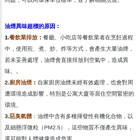
問題，可以向環保單位檢舉，並了解相關法規。
油煙異味超標的原因︰
1.
餐飲業排放
：
餐廳、小吃店等餐飲業者在烹飪過程
中，使用煎、煮、炒、炸等方式，會產生大量油煙，
若未妥善處理，油煙會直接排放到空氣中，造成異
味。。
2.
廚房油煙
：
自家廚房油煙未經有效處理，也會對周
遭環境造成影響，特別是公寓大廈等居住空間緊密的
環境。
3.
惡臭氣體
：油煙中含有多種揮發性有機化合物，以
及細懸浮微粒（PM2.5），這些物質不僅產生異味，
還可能對人體健康造成危害。