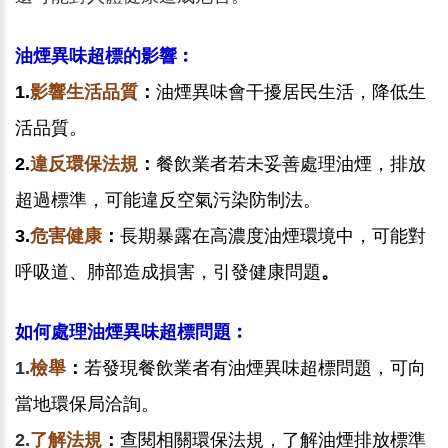
油煙異味超標的影響︰
1.
影響生活品質
：
油煙異味會干擾居民生活，降低生
活品質。
2.
違反環保法規
：
餐飲業者若未妥善處理油煙，排放
超過標準，可能違反空氣污染防制法。
3.
危害健康
：
長期暴露在高濃度油煙環境中，可能對
呼吸道、肺部造成損害，引發健康問題
。
如何處理油煙異味超標問題︰
1.
檢舉
：
若發現餐飲業者有油煙異味超標問題，可向
當地環保局洽詢。
2.
了解法規
：
查閱相關環保法規，了解油煙排放標準