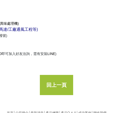
異味處理機)
風馬達/工廠通風工程等)
撥號)
D
即可加入好友洽詢，需有安裝
LINE
)
回上一頁
首頁
│
公司簡介
│
最新消息
│
產品總覽
│
產品Q & A
│
成功案例
│
聯絡我們