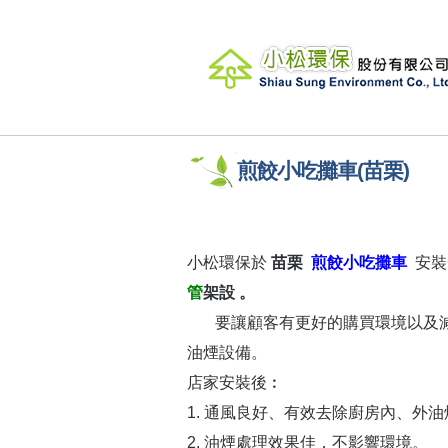
煎餃小吃攤車(苗栗)
小松環保於
苗栗
煎餃小吃攤車
安裝
管
架設
。
要讓顧客有更好的購買環境以及減
油煙設備。
店家安裝後︰
1. 通風良好、有效去除廚房內、外
2. 油煙處理效果佳，不影響環境。