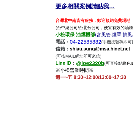
更多相關案例請點我…
台灣北中南皆有服務，歡迎預約免費場勘
(台中總公司/台北分公司，便宜有效的油煙
小松環保-油煙機部
(含風管.煙罩.抽
04-22585882
電話：
(手機按號碼即可
信箱：​
shiau.sung@msa.hinet.net
(可按MAIL網址即可來信)
@loe2320b
Line
ID
：
(可直接點
綠色I
※小松營業時間※
週一~五 8:30~12:00/13:00~17:30