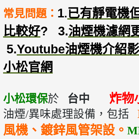
1
已有靜電機
常見問題：
.
比較好
?
3
.
油煙機濾網
5.
Youtube油煙機介紹
小松官網
炸物
小松環保
於
台中
油煙/異味處理設備，包括
風機、鍍鋅風管
架設。
M