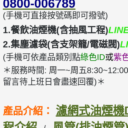
0800-006789
(手機可直接按號碼即可撥號)
1.餐飲油煙機(含抽風工程)
LIN
2.集塵濾袋(含支架籠/電磁閥)
L
(手機可依產品類別點
綠色ID
或
紫色
＊服務時間: 周一~周五8:30~12:00
留言待上班日會盡速回覆)＊
濾網式油煙機DM
產品介紹：
程介紹
風管(排油煙管