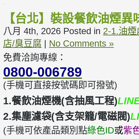
【台北】裝設餐飲油煙異
八月 4th, 2026
Posted in
2-1.油
店/臭豆腐
|
No Comments »
免費洽詢專線：
0800-006789
(手機可直接按號碼即可撥號)
1.餐飲油煙機(含抽風工程)
LIN
2.集塵濾袋(含支架籠/電磁閥)
L
(手機可依產品類別點
綠色ID
或
紫色