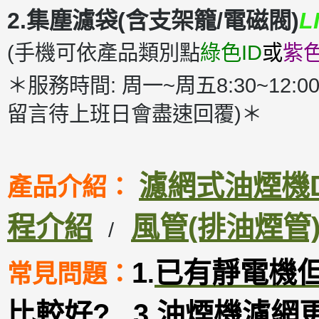
2.集塵濾袋(含支架籠/電磁閥)
L
(手機可依產品類別點
綠色ID
或
紫色
＊服務時間: 周一~周五8:30~12:00
留言待上班日會盡速回覆)＊
濾網式油煙機DM
產品介紹：
程介紹
風管(排油煙管
/
1
已有靜電機
常見問題：
.
比較好
?
3
.
油煙機濾網