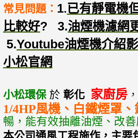
1
已有靜電機
常見問題：
.
比較好
?
3
.
油煙機濾網
5.
Youtube油煙機介紹
小松官網
家廚房
小松環保
於
彰化
1/4HP風機、白鐵煙罩
暢，能有效抽離油煙、改善
本公司通風工程施作，主要