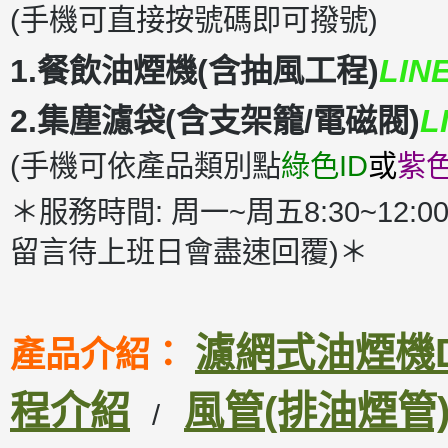
(手機可直接按號碼即可撥號)
1.餐飲油煙機(含抽風工程)
LIN
2.集塵濾袋(含支架籠/電磁閥)
L
(手機可依產品類別點
綠色ID
或
紫色
＊服務時間: 周一~周五8:30~12:00
留言待上班日會盡速回覆)＊
濾網式油煙機DM
產品介紹：
程介紹
風管(排油煙管
/