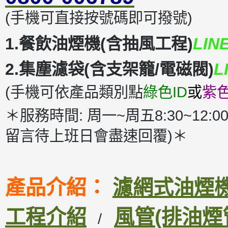
(手機可直接按號碼即可撥號)
1.餐飲油煙機(含抽風工程)
LIN
2.集塵濾袋(含支架籠/電磁閥)
L
(手機可依產品類別點
綠色ID
或
紫色
＊服務時間: 周一~周五8:30~12:00
留言待上班日會盡速回覆)＊
產品介紹：
濾網式油煙機D
工程介紹
風管(排油煙
/