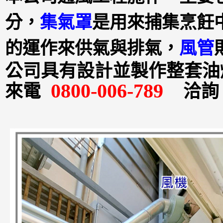
分，
集氣罩
是用來捕集烹飪
的運作來供氣與排氣，
風管
公司具有設計並製作整套油
0800-006-789
來電
洽詢