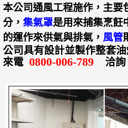
本公司通風工程施作，主要
分，
集氣罩
是用來捕集烹飪
的運作來供氣與排氣，
風管
公司具有設計並製作整套油
0800-006-789
來電
洽詢