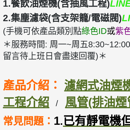
1.餐飲油煙機(含抽風工程)
LIN
2.集塵濾袋(含支架籠/電磁閥)
L
(手機可依產品類別點
綠色ID
或
紫色
＊服務時間: 周一~周五8:30~12:00
留言待上班日會盡速回覆)＊
產品介紹：
濾網式油煙機D
工程介紹
風管(排油煙
/
1
已有靜電機
常見問題：
.