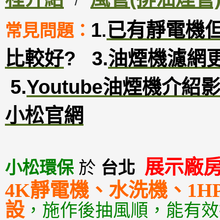
/
1
已有靜電機
常見問題：
.
比較好
?
3
.
油煙機濾網
5.
Youtube油煙機介紹
小松官網
展示廠
小松環保
於
台北
4K靜電機、水洗機、1
設
，
施作後抽風順，能有效