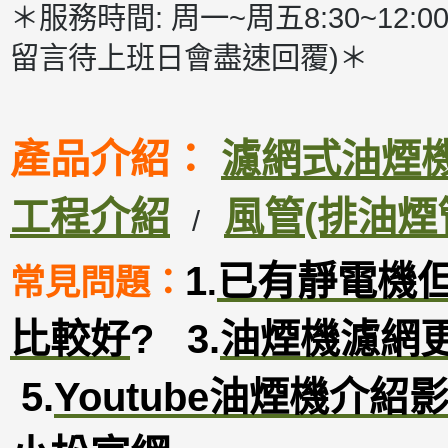
＊服務時間: 周一~周五8:30~12:00
留言待上班日會盡速回覆)＊
產品介紹：
濾網式油煙機D
工程介紹
風管(排油煙
/
1
已有靜電機
常見問題：
.
比較好
?
3
.
油煙機濾網
5.
Youtube油煙機介紹