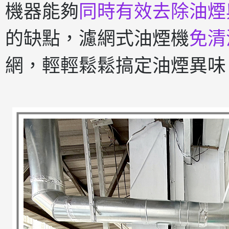
機器能夠
同時有效去除油煙
的缺點，濾網式油煙機
免清
網，輕輕鬆鬆搞定油煙異味