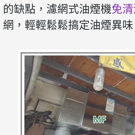
的缺點，濾網式油煙機
免清
網，輕輕鬆鬆搞定油煙異味