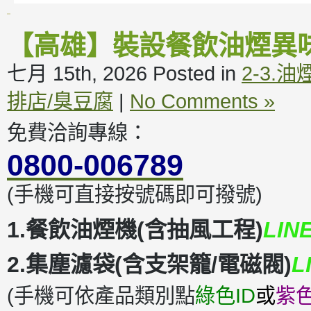
【高雄】裝設餐飲油煙異
七月 15th, 2026
Posted in
2-3.
排店/臭豆腐
|
No Comments »
免費洽詢專線：
0800-006789
(手機可直接按號碼即可撥號)
1.餐飲油煙機(含抽風工程)
LIN
2.集塵濾袋(含支架籠/電磁閥)
L
(手機可依產品類別點
綠色ID
或
紫色