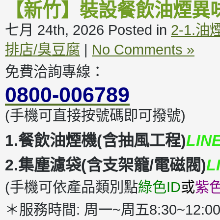
【新竹】裝設餐飲油煙異
七月 24th, 2026
Posted in
2-1.
排店/臭豆腐
|
No Comments »
免費洽詢專線：
0800-006789
(手機可直接按號碼即可撥號)
1.餐飲油煙機(含抽風工程)
LIN
2.集塵濾袋(含支架籠/電磁閥)
L
(手機可依產品類別點
綠色ID
或
紫色
＊服務時間: 周一~周五8:30~12:00