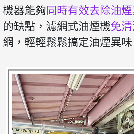
機器能夠
同時有效去除油煙
的缺點，濾網式油煙機
免清
網，輕輕鬆鬆搞定油煙異味