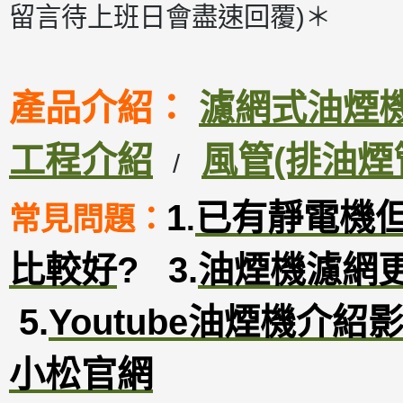
留言待上班日會盡速回覆)＊
產品介紹：
濾網式油煙機D
工程介紹
風管(排油煙
/
1
已有靜電機
常見問題：
.
比較好
?
3
.
油煙機濾網
5.
Youtube油煙機介紹
小松官網