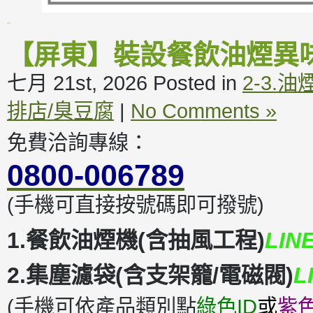
【屏東】裝設餐飲油煙異
七月 21st, 2026
Posted in
2-3.
排店/臭豆腐
|
No Comments »
免費洽詢專線：
0800-006789
(手機可直接按號碼即可撥號)
1.餐飲油煙機(含抽風工程)
LIN
2.集塵濾袋(含支架籠/電磁閥)
L
(手機可依產品類別點
綠色ID
或
紫色