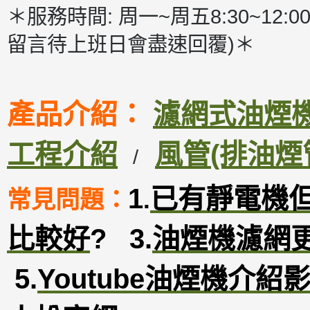
＊服務時間: 周一~周五8:30~12:00
留言待上班日會盡速回覆)＊
產品介紹：
濾網式油煙機D
工程介紹
風管(排油煙
/
1
已有靜電機
常見問題：
.
比較好
?
3
.
油煙機濾網
5.
Youtube油煙機介紹