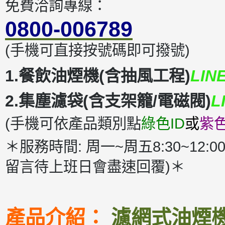
免費洽詢專線：
0800-006789
(手機可直接按號碼即可撥號)
1.餐飲油煙機(含抽風工程)
LIN
2.集塵濾袋(含支架籠/電磁閥)
L
(手機可依產品類別點
綠色ID
或
紫色
＊服務時間: 周一~周五8:30~12:00
留言待上班日會盡速回覆)＊
產品介紹：
濾網式油煙機D