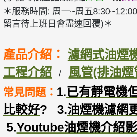
＊服務時間: 周一~周五8:30~12:00
留言待上班日會盡速回覆)＊
產品介紹：
濾網式油煙機D
工程介紹
風管(排油煙
/
1
已有靜電機
常見問題：
.
比較好
?
3
.
油煙機濾網
5.
Youtube油煙機介紹