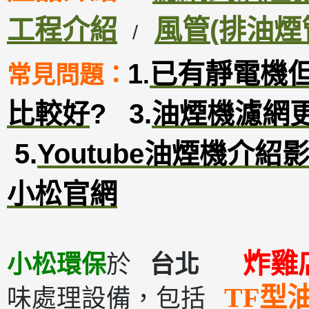
工程介紹
風管(排油煙
/
1
已有靜電機
常見問題：
.
比較好
?
3
.
油煙機濾網
5.
Youtube油煙機介紹
小松官網
炸雞
小松環保
於
台北
TF型
味處理設備，包括