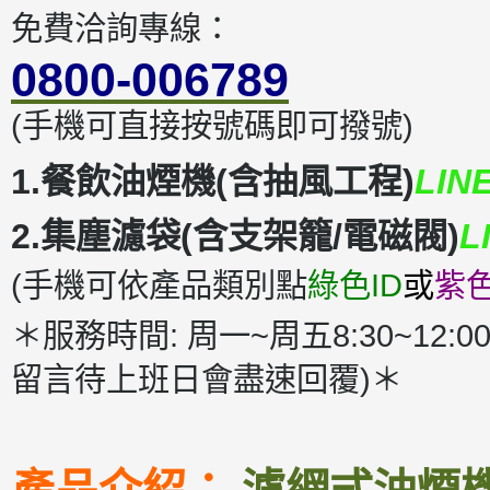
免費洽詢專線：
0800-006789
(手機可直接按號碼即可撥號)
1.餐飲油煙機(含抽風工程)
LIN
2.集塵濾袋(含支架籠/電磁閥)
L
(手機可依產品類別點
綠色ID
或
紫色
＊服務時間: 周一~周五8:30~12:00
留言待上班日會盡速回覆)＊