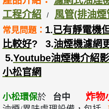
產品介紹：
濾網式油煙機D
工程介紹
風管(排油煙
/
1
已有靜電機
常見問題：
.
比較好
?
3
.
油煙機濾網
5.
Youtube油煙機介紹
小松官網
炸物
小松環保
於
台中