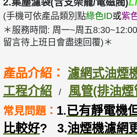
2.集塵濾袋(含支架籠/電磁閥)
L
(手機可依產品類別點
綠色ID
或
紫色
＊服務時間: 周一~周五8:30~12:00
留言待上班日會盡速回覆)＊
產品介紹：
濾網式油煙機D
工程介紹
風管(排油煙
/
1
已有靜電機
常見問題：
.
比較好
?
3
.
油煙機濾網