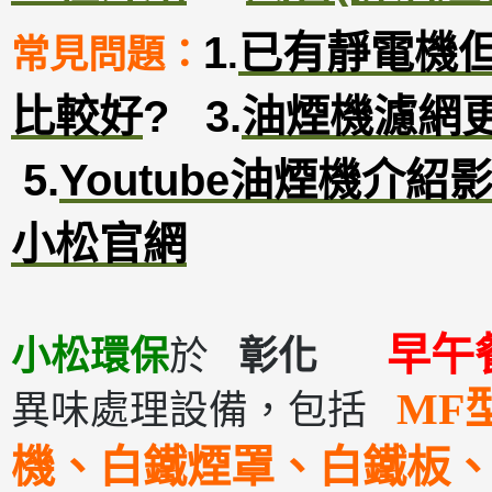
1
已有靜電機
常見問題：
.
比較好
?
3
.
油煙機濾網
5.
Youtube油煙機介紹
小松官網
早
小松環保
於
彰化
MF
異味處理設備，包括
機、白鐵煙罩、白鐵板