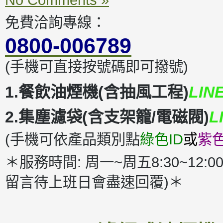
免費洽詢專線：
0800-006789
(手機可直接按號碼即可撥號)
1.餐飲油煙機(含抽風工程)
LIN
2.集塵濾袋(含支架籠/電磁閥)
L
(手機可依產品類別點
綠色ID
或
紫色
＊服務時間: 周一~周五8:30~12:00
留言待上班日會盡速回覆)＊