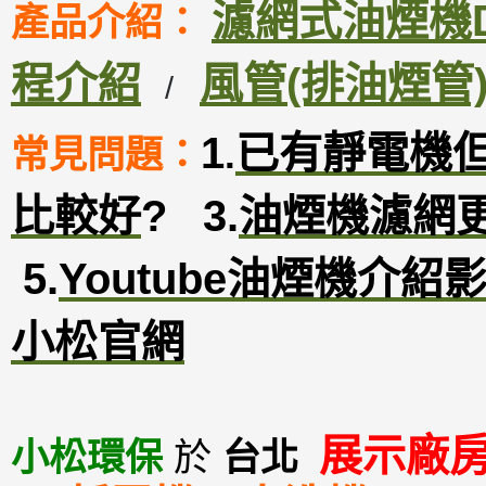
濾網式油煙機DM
產品介紹：
程介紹
風管(排油煙管
/
1
已有靜電機
常見問題：
.
比較好
?
3
.
油煙機濾網
5.
Youtube油煙機介紹
小松官網
展示廠
小松環保
於
台北