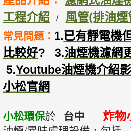
產品介紹：
濾網式油煙機D
工程介紹
風管(排油煙
/
1
已有靜電機
常見問題：
.
比較好
?
3
.
油煙機濾網
5.
Youtube油煙機介紹
小松官網
炸物
小松環保
於
台中