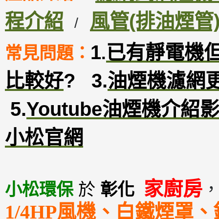
程介紹
風管(排油煙管
/
1
已有靜電機
常見問題：
.
比較好
?
3
.
油煙機濾網
5.
Youtube油煙機介紹
小松官網
家廚房
小松環保
於
彰化
1/4HP風機、白鐵煙罩