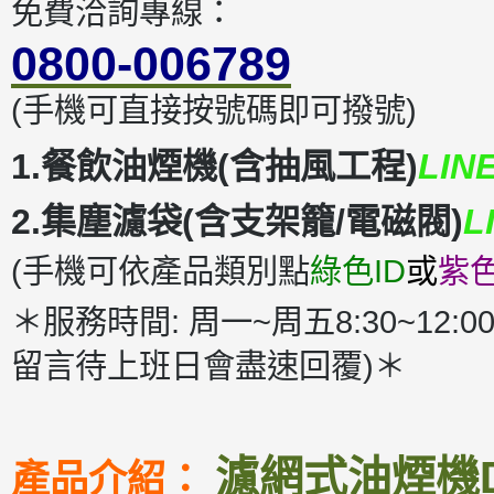
免費洽詢專線：
0800-006789
(手機可直接按號碼即可撥號)
1.餐飲油煙機(含抽風工程)
LIN
2.集塵濾袋(含支架籠/電磁閥)
L
(手機可依產品類別點
綠色ID
或
紫色
＊服務時間: 周一~周五8:30~12:00
留言待上班日會盡速回覆)＊
濾網式油煙機DM
產品介紹：