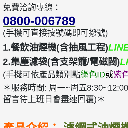
免費洽詢專線：
0800-006789
(手機可直接按號碼即可撥號)
1.餐飲油煙機(含抽風工程)
LIN
2.集塵濾袋(含支架籠/電磁閥)
L
(手機可依產品類別點
綠色ID
或
紫色
＊服務時間: 周一~周五8:30~12:00
留言待上班日會盡速回覆)＊