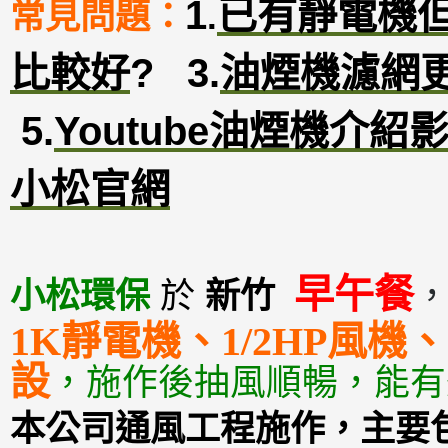
1
已有靜電機
常見問題：
.
比較好
?
3
.
油煙機濾網
5.
Youtube油煙機介紹
小松官網
早午餐
小松環保
於
新竹
1K靜電機、1/2HP風
設
，
施作後抽風順暢，能有
本公司通風工程施作，主要