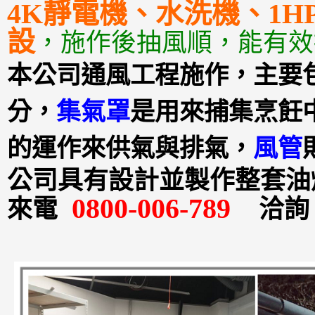
4K靜電機、水洗機、1
設
，
施作後抽風順，能有效
本公司通風工程施作，主要
分，
集氣罩
是用來捕集烹飪
的運作來供氣與排氣，
風管
公司具有設計並製作整套油
0800-006-789
來電
洽詢