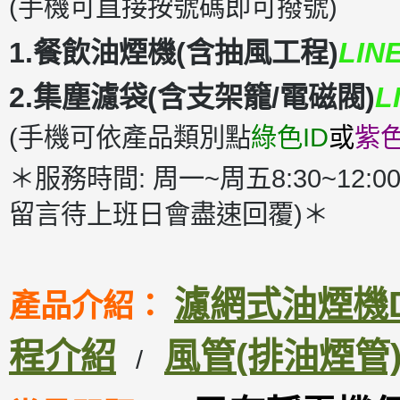
(手機可直接按號碼即可撥號)
1.餐飲油煙機(含抽風工程)
LIN
2.集塵濾袋(含支架籠/電磁閥)
L
(手機可依產品類別點
綠色ID
或
紫色
＊服務時間: 周一~周五8:30~12:00
留言待上班日會盡速回覆)＊
濾網式油煙機DM
產品介紹：
程介紹
風管(排油煙管
/