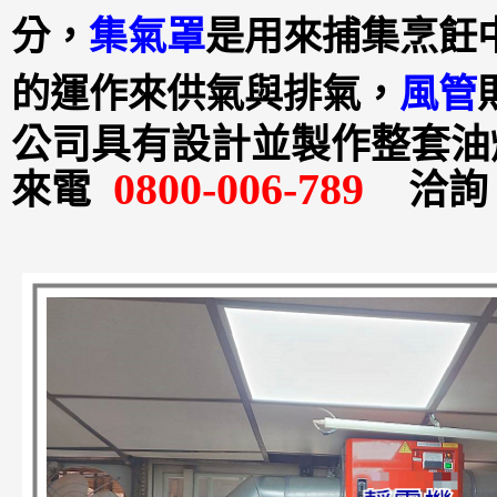
分，
集氣罩
是用來捕集烹飪
的運作來供氣與排氣，
風管
公司具有設計並製作整套油
0800-006-789
來電
洽詢