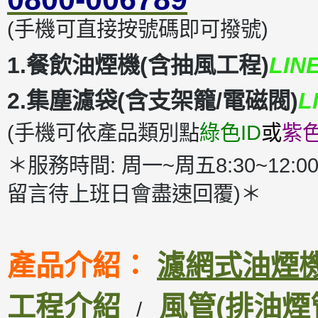
(手機可直接按號碼即可撥號)
1.餐飲油煙機(含抽風工程)
LIN
2.集塵濾袋(含支架籠/電磁閥)
L
(手機可依產品類別點
綠色ID
或
紫色
＊服務時間: 周一~周五8:30~12:00
留言待上班日會盡速回覆)＊
產品介紹：
濾網式油煙機D
工程介紹
風管(排油煙
/