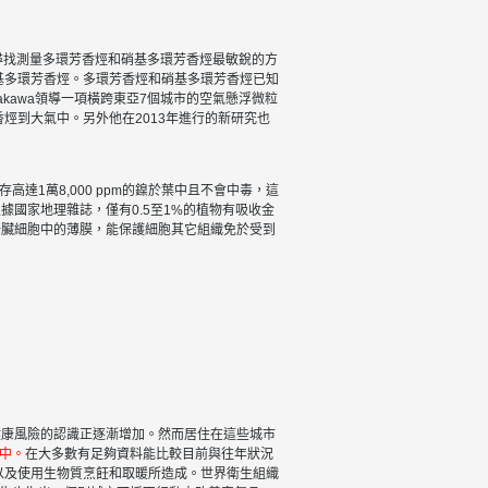
也在尋找測量多環芳香烴和硝基多環芳香烴最敏銳的方
基多環芳香烴。多環芳香烴和硝基多環芳香烴已知
akawa領導一項橫跨東亞7個城市的空氣懸浮微粒
烴到大氣中。另外他在2013年進行的新研究也
存高達1萬8,000 ppm的鎳於葉中且不會中毒，這
價值。根據國家地理雜誌，僅有0.5至1%的植物有吸收金
肝臟細胞中的薄膜，能保護細胞其它組織免於受到
健康風險的認識正逐漸增加。然而居住在這些城市
染中。
在大多數有足夠資料能比較目前與往年狀況
以及使用生物質烹飪和取暖所造成。世界衛生組織