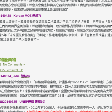
化到無法支持其原生生物，許多高海拔的雲杉及冷杉森林也都被摧毀。酸雨改變了水及
氧化物亦會形成霧霾，並含有會傷害肺與其它器官的細微粒。由紐約州檢察總長領導的
規的摘要，結果成功使最高法院重審上訴法院的決定。
28_ Korean MOE
連結7
)
在韓國大邱舉行。韓國部長將強調東北亞地區減少空氣污染的迫切需要，同時提出「改
在內的跨國界空氣污染，並建議採取協調一致行動對抗懸浮微粒。韓國並將呈現其國
國將透過此文件強調以及時與有效的方式，對抗懸浮微粒、臭氧及其他污染物所造成
來5年「未來優先合作領域」的判定，將建議通過共9個領域，若「空氣品質改善」通
的第17屆會議中予以簽署支持。
物廢棄物
聞
|
No Comments »
~2014.03.31)
324_ edie
連結9
)
回家減少食物浪費。「蘇格蘭零廢棄物」計畫推出’Good to Go’〈可以帶走〉方
能終結民眾對要求打包袋的不好觀感。研究顯示，四分之三的用餐者希望餐館提供打
明顯方式印在餐廳陳列品上，來推廣帶回家容器的選項，企圖使將剩菜帶回家的行為更廣為
浪費量的影響。該試行方案將持續進行到5月25日，並研究其影響及決定是否將該方
140325_ UNEP連結
連結10
)
zation, WHO)發表新評估數據顯示，2012年有700萬人─全球每8個死亡案例中有一人─