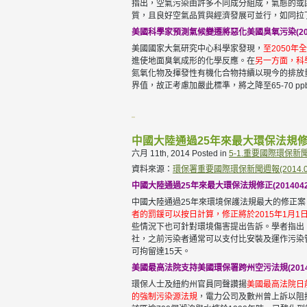
指出，空氣污染由許多不同成分組成，氣態的或固
質，且良好空氣品質與經濟發展可並行，如同拉
美國科學家預測氣候變遷將惡化美國臭氧污染(2014
美國國家大氣研究中心科學家發現，
至2050
進使地面臭氧成形的化學反應。在
另一方面，科
氮氧化物及揮發性有機化合物持續以現今的排放量排
界值，故正考慮加嚴此標準，將之降至65-70 p
中國大陸通過25年來最大環保法規
六月 11th, 2014
Posted in
5-1.重要國際環保新
資料來源：
環保署重要國際環保新聞週報(2014.04.2
中國大陸通過25年來最大環保法規修正(20140425_
中國大陸通過25年來環境保護法規最大的修正
者的罰鍰可以按日計算，修正將於2015年1月1
些情況下也可針對環境傷害提出告訴。學者指出
社，之前污染者通常可以支付比安裝及運作污染
可拘留達15天。
美國最高法院支持美國環保署跨州空污法規(20140501_ A
環保人士及紐約州官員同聲讚揚
美國最高法院日
的強制污染源法規
，電力公司及數州曾上訴以阻擋