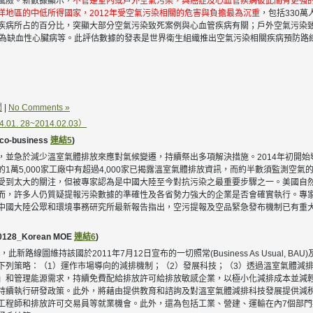
風險。新數據顯示，
不管是室內或戶外空氣污染，與癌症及心血管疾病彼此間有更強
洋地區的中低所得國家，2012年受空氣污染相關的危害與負擔最為沉重
，包括330
疾病所占的百分比，突顯大部分空氣污染致死案例與心血管疾病有關；戶外空氣污染致死
6%為缺血性心臟病等。此評估數據的發表是世界衛生組織推出空氣污染相關疾病預防路
聞
|
No Comments »
 28~2014.02.03）
co-business
連結5
)
，並急於減少溫室氣體排放來應對氣候變遷，持續祭出多項解決措施。2014年初開
1萬5,000家工廠中有超過4,000家已揭露溫室氣體排放資訊，而約半數須監測空
受到太大的關注，但被專家認為是中國大陸至今對抗污染之最重要步驟之一。美國自
而，許多人仍質疑提報污染數據的準確性及各省勢力強大的企業是否會確實執行。專
國大陸公眾和環境事務研究所最新報告指出，空污提報及空品緊急發布機制已有重大進展
0128_Korean MOE
連結6
)
新路線圖維持該國於2011年7月12日宣布的一切照常(Business As Usual, 
下列策略：（1）運作市場導向的減排機制；（2）發展科技；（3）透過溫室氣體減
」和管理能源需求，持續免費配給排放許可給排放敏感企業，以極小化減排成本並減
持續執行研發政策。此外，將藉由提供教育和諮詢及對溫室氣體減排科技發展提供減
工程師和排放許可交易員等就業機會。此外，還為包括工業、營建、運輸在內7個部