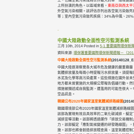
上，也讓空氣污染成為世界最大的單一環境健康
上所扮演的角色。以區域來看，
東南亞與西太平
外空氣污染相關。該評估亦列出各空氣污染致死
等；室內空氣污染致死疾病：34%為中風、2
中國大陸啟動全面性空污監測系統
三月 10th, 2014
Posted in
5-1.重要國際環保新
資料來源:
環保署重要國際環保新聞週報－（2014.01.
中國大陸啟動全面性空污監測系統
(20140128_E
中國大陸逐漸察覺各大城市危及健康的嚴重霧霾
氣體排放量及每兩小時提報污水排放量。須提報的
水泥及化學等高污染產業。這些措施在國外並未
地方都未曾實施的大規模公眾報告倡議行動。然
措施被描述成自我監測，遭濫用的可能性很大。中
空品訊息。
韓國公布2020年國家溫室氣體減排路線圖
(2014
韓國環境部公布2020年國家溫室氣體減排路線圖，此
該部為實現有效且具效率的二氧化碳減排，擬定
減排宣導活動。該部將透過運作「排放交易機制
力，該部擬定「應對氣候變遷的研發路線圖」，
施。該部也將會創造排放稽查員、溫室氣體控制