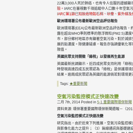
22萬3,000人死於肺癌，也有令人信服的證
險。
IARC在審視數千項追蹤中人口數十年空氣
IARC第1類已知致癌物如石棉、矽塵、紫外線
歐洲環境署公布最新歐洲空品評估報告
歐洲環境署(EEA)公布最新歐洲空品評估報告，
露在超出WHO準則標準的懸浮微粒(PM2.5
市，部分鄉村地區亦有顯著空氣污染。對於減排
展的鉛濃度。除健康疑慮，報告亦強調優氧化等環
限值。
英國民眾支持開徵「綠稅」以發展再生能源
英國最新民調顯示，近四成民眾支持利用「綠稅(g
時發現高達四成五民眾認為「綠稅」是保護環境
結果。逾兩成民眾認為英國的能源倘若對環境更
Tags:
★重要新聞
空氣污染監控模式正快速改變
二月 7th, 2014
Posted in
5-1.重要國際環保新聞
資料來源: 環保署重要國際環保新聞週報－（2013.09.
空氣污染監控模式正快速改變
研究指出，由於近來下列進展，空氣污染監控模式
與影像化能力之提升；（3）無線通訊與基礎建