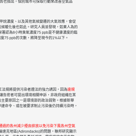
報告也指出，個別城市可採取行動來改善空氣品
甲烷濃度、以及其他氣候變遷的大氣效應，會促
氣候暖化後也如此。研究人員並發現，如果人為的
署認為8小時臭氧濃度75 ppb是不健康濃度的臨
度75 ppb的次數，將降至現今的1%以下。
正法規將提供污染者遵法的強力誘因，因為
違規
讓告密者可提出環境相關申訴，非政府組織在某
的主要原因之一是環境部的政治弱勢。根據新華
停建命令、或在被要求制止污染後仍持續污染時，
年通過的各州減少煙囪排放以免污染下風各州空氣
區(Adirondacks)的問題，聯邦研究顯示