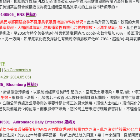
態的，但細懸浮微粒(PM2.5)的測量被認為是空氣污染健康風險程度的最佳指標。
丁美洲某些符合或接近世界衛生組織空氣品質準則的主要城市所顯示的。
0505_ ENS
連結8
)
年全美民眾將面臨夏季不健康臭氧濃度增加70％的狀況。
此因為升高的氣溫、較高的大氣
學家發現，大幅削減氮氧化物和揮發性有機化合物的排放，可減少臭氧污染
，甚至在
放，至2050年時全美各地8小時臭氧濃度超過75 ppb的次數會增加70%，美國環保
pb。另一方面，如果氮氧化物及揮發性有機污染物排放降低60-70%，超過8小時臭氧濃
修正
聞
|
No Comments »
9~2014.05.05)
 Bloomberg
連結9
)
案，計劃嚴懲污染者，以限制因經濟成長所引起的水、空氣及土壤污染。專家指出，修
日生效。
根據修正法規，污染者若不改善可以按日連續計算其罰鍰，法規同時提供管道
，凸顯公開資訊及公眾參與的重要性是此修正的最大進展。環保人士指出，環境惡化
管制設備還要少的罰鍰。而根據修正法規，當公司主管未進行環境影響評估、不理會
dirondack Daily Enterprise
連結3
)
前給予美國環保署限制中西部火力電廠煙囪排放權力之判決。此判決支持該署2011
此法規，於2012年時獲得華盛頓一聯邦上訴法院的同意。幾十年來酸雨一直是阿第倫達克地