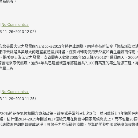
通系統等。
|
No Comments »
 26~2013.12.02）
北美最大火力發電廠Nanticoke2013年將停止燃煤，同時宣布新法令「終結煤炭
網中去除是北美最大的溫室氣體減排計畫，煤炭因轉向使用天然氣和再生能源而停用。
逐步淘汰火力發電，安省霾害天數從2005年53天降至2013年僅剩兩天。2005年僅Na
發電來取代燃煤，過去4年共已建置或宣布將建置共7,100百萬瓦的再生能源工程，亦
光電工程。
|
No Comments »
 29~2013.11.25）
至少20%將花在氣候相關方案和政策。該承諾是當前占比的3倍，並可能於此7年期間在所
，估計僅2014-2015年間就有17億歐元用在開發中國家氣候開支上，而不包括2
代表歐洲在朝向轉變成乾淨且具競爭力的低碳經濟體，並幫助開發中國家適應氣候變