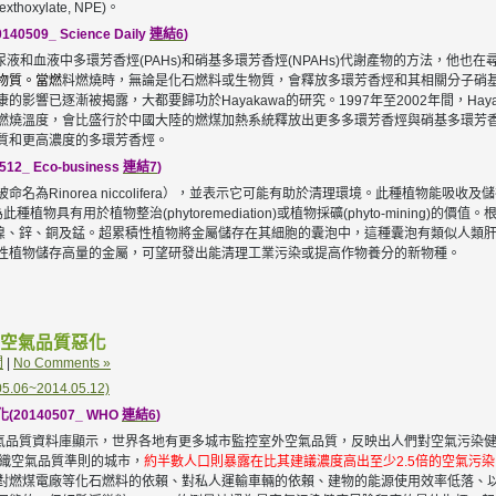
oxylate, NPE)。
9_ Science Daily
連結6
)
定尿液和血液中多環芳香烴(PAHs)和硝基多環芳香烴(NPAHs)代謝產物的方法，他
物質。當燃
料燃燒時，無論是化石燃料或生物質，會釋放多環芳香烴和其相關分子硝
響已逐漸被揭露，大都要歸功於Hayakawa的研究。1997年至2002年間，Hay
燃燒溫度，會比盛行於中國大陸的燃煤加熱系統釋放出更多多環芳香烴與硝基多環芳香
質和更高濃度的多環芳香烴。
 Eco-business
連結7
)
Rinorea niccolifera），並表示它可能有助於清理環境。此種植物能吸收及儲
物具有用於植物整治(phytoremediation)或植物採礦(phyto-mining)的
量鎳、鋅、銅及錳。超累積性植物將金屬儲存在其細胞的囊泡中，這種囊泡有類似人類
性植物儲存高量的金屬，可望研發出能清理工業污染或提高作物養分的新物種。
空氣品質惡化
聞
|
No Comments »
~2014.05.12)
140507_ WHO
連結6
)
市空氣品質資料庫顯示，世界各地有更多城市監控室外空氣品質，反映出人們對空氣污染
組織空氣品質準則的城市，
約半數人口則暴露在比其建議濃度高出至少2.5倍的空氣污
對燃煤電廠等化石燃料的依賴、對私人運輸車輛的依賴、建物的能源使用效率低落、