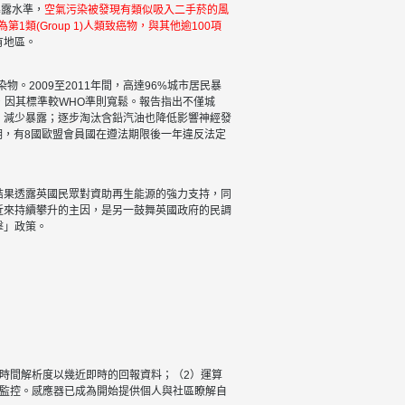
暴露水準，
空氣污染被發現有類似吸入二手菸的風
類(Group 1)人類致癌物，與其他逾100項
有地區。
。2009至2011年間，高達96%城市居民暴
物，因其標準較WHO準則寬鬆。報告指出不僅城
，減少暴露；逐步淘汰含鉛汽油也降低影響神經發
期，有8國歐盟會員國在遵法期限後一年違反法定
民調結果透露英國民眾對資助再生能源的強力支持，同
近來持續攀升的主因，是另一鼓舞英國政府的民調
擊」政策。
用高時間解析度以幾近即時的回報資料；（2）運算
質監控。感應器已成為開始提供個人與社區瞭解自