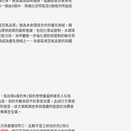
土壤化學，使魚類及森林滅絕，電廠排放亦使食物
一個由9個州、哥倫比亞特區及5個城市所組成
善空氣品質」做為未來環境合作的優先領域。韓
內環保政策的最新進展，包括化學品管制、水環境
空氣污染，並呼籲進一步強化預防與管制的聯合努
過成為優先領域之一，改善區域空氣品質的具體
案，指出每6餐約有1餐的食物量最終被丟入垃圾
包袋，但約半數承認不好意思去要。此試行方案使
大眾所接受。該方案將調查參與餐廳所創造的消費者
案推廣至全國。
是因為空氣污染暴露而死亡，此數字是之前估計的2倍以