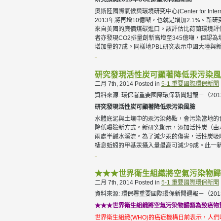
奧斯陸國際氣候與環境研究中心(Center for Internat
2013年將再增10億噸，也就是增加2.1%。新
來自美國的廉價煤碳進口。該評估比荷蘭環境評估署(Netherla
者亦發現CO2排量創新高增至345億噸，但認為增
增加量的7成。同樣地PBL研究表示中國大陸與
研究發現活性炭可顯著降低汞污染風
二月 7th, 2014
Posted in
5-1.重要國際環保新聞
資料來源: 環保署重要國際環保新聞週報－（2013.10.
研究發現活性炭可顯著降低汞污染風險
水體底泥與土壤中的汞污染熱點，會污染當地的
降低曝險新方式。新研究顯示，添加活性炭（由
兩處半鹹水溪流。為了減少汞的傷害，活性炭吸
棲息蚯蚓的甲基汞攝入量最高可減少9成。此一
★★★世界衛生組織將空氣污染物歸
二月 7th, 2014
Posted in
5-1.重要國際環保新聞
資料來源: 環保署重要國際環保新聞週報－（2013.10.
★★★世界衛生組織將空氣污染物歸類為致癌物
世界衛生組織(WHO)的癌症機構日前表示，人