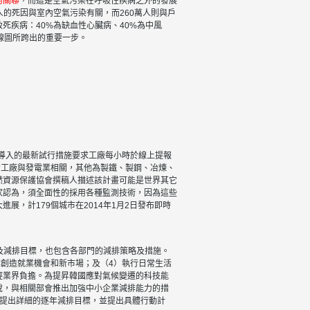
的關聯
，而這是空氣污染在呼吸性疾病之外的發展
萬人的死因與室內空氣污染有關，而260萬人則與戶
疾病：40%為缺血性心臟病、40%為中風
線圖所跨出的重要一步。
始導入的最新試行措施要求工廠每小時於線上提報
氣的工廠與發電業相關，其他為製鐵、製鋼、冶煉、
然資源保護協會撰稿人描述該計畫可能是世界其它
家認為，須全面性的採用各種監測技術，因為這些
，計179個城市在2014年1月2日發布即時
BAU)及減排目標，也包含各部門的減排策略及措施。
排創造就業機會和新市場；及（4）執行日常生活
輕業界負擔。為提昇韓國應對氣候變遷的科技能
稅，與相關部會推出加強中小企業減排能力的措
門提出詳細的逐年減排目標，並提出具體行動計