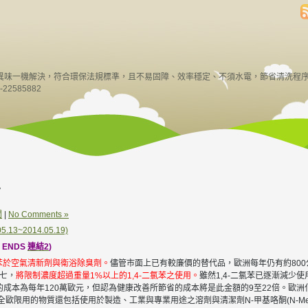
異味一機解決，符合環保法規標準，且不易固障、效率穩定、不須水電，節省清洗程
22585882
y
聞
|
No Comments »
~2014.05.19)
 ENDS
連結2
)
氯苯於空氣清新劑與衛浴除臭劑。
儘管市面上已有較廉價的替代品，歐洲每年仍有約800
十七，
將限制濃度超過重量1%以上的1,4-二氯苯之使用。
雖然1,4-二氯苯已逐漸減少
苯的成本為每年120萬歐元，但認為健康改善所節省的成本將是此金額的9至22倍。歐
的物質還包括使用於製造、工業與專業用途之溶劑與清潔劑N-甲基咯酮(N-Methyl-2-p