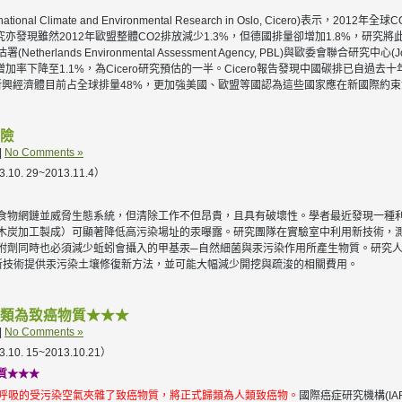
ional Climate and Environmental Research in Oslo, Cicero)表示，2
研究亦發現雖然2012年歐盟整體CO2排放減少1.3%，但德國排量卻增加1.8%，研
nds Environmental Assessment Agency, PBL)與歐委會聯合研究中心(Join
加率下降至1.1%，為Cicero研究預估的一半。Cicero報告發現中國碳排已自過去十
新興經濟體目前占全球排量48%，更加強美國、歐盟等國認為這些國家應在新國際約
險
|
No Comments »
 29~2013.11.4）
食物網鏈並威脅生態系統，但清除工作不但昂貴，且具有破壞性。學者最近發現一種
木炭加工製成）可顯著降低高污染場址的汞曝露。研究團隊在實驗室中利用新技術，
附劑同時也必須減少蚯蚓會攝入的甲基汞─自然細菌與汞污染作用所產生物質。研究人
新技術提供汞污染土壤修復新方法，並可能大幅減少開挖與疏浚的相關費用。
類為致癌物質★★★
|
No Comments »
 15~2013.10.21）
質★★★
們呼吸的受污染空氣夾雜了致癌物質，將正式歸類為人類致癌物。
國際癌症研究機構(IA