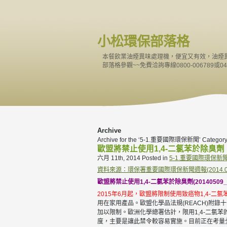
小松環保部落格
本餐飲業油煙異味處理機，便宜又有效，油煙
部落格參觀~~免費洽詢專線0800-006789或04-
Archive
Archive for the ‘5-1.重要國際環保新聞’ Categor
歐盟將禁止使用1,4-二氯苯於除臭劑
六月 11th, 2014
Posted in
5-1.重要國際環保新
資料來源：環保署重要國際環保新聞週報(2014.05.13
歐盟將禁止使用1,4-二氯苯於除臭劑(20140509_
2015年6月起，歐盟將限制使用致癌物1,4-二
用在家用產品。歐盟化學品法規(REACH)附錄
加以限制。歐洲化學總署估計，限用1,4-二氯
度，主要是讓此禁令較容易實施。目前正在考量全歐限用