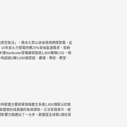
以清潔空氣法」，將永久禁止該省使用燃煤發電，此
10年前火力發電供應25%安省能源需求，若納
nticoke發電廠就製造1,800萬噸CO2，相
有超過2萬5,000個家庭、農場、學校、教堂、
有歐盟主要政策領域產生多達1,800億歐元的氣
8個歐盟個別成員國的氣候資助。立法官員表示，經
遷影響方面邁出了一大步。歐盟是全球第1個在其