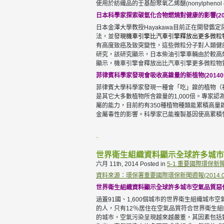
使用於紡織品的壬基酚聚氧乙烯醚(nonylphenol exth
日本科學家探索碳氫化合物燃燒對健康的影響(2014050
日本金澤大學教授Hayakawa目前正在開發鑑
法，並發
現機車引擎比汽車引擎釋放出更多微粒
有高度致癌及致突變性，這些微粒分子對人類健康的影
研究，該研究顯示，日本柴油引擎車輛由於較高
顯示，機車引擎會釋放出比汽車引擎更多微粒物
菲律賓科學家發現會吸收高鎳量的新植物(20140512_
菲律賓大學科學家發現一種會「吃」鎳的植物（被命名為
是其它大多數植物所含鎳量的1,000倍。專家認為此種植
屬的能力，目前約有350種植物種類能累積高
金屬毒性的影響。科學家已能複製基因使高累積
世界衛生組織資料顯示全球許多城市
六月 11th, 2014
Posted in
5-1.重要國際環保新
資料來源：環保署重要國際環保新聞週報(2014.05.06
世界衛生組織資料顯示全球許多城市空氣品質惡化(20
涵蓋91國、1,600個城市的世界衛生組織城
的人，只有12％居住在空氣品質符合世界衛生
的城市，空氣污染呈現越來越嚴重，其因素包括