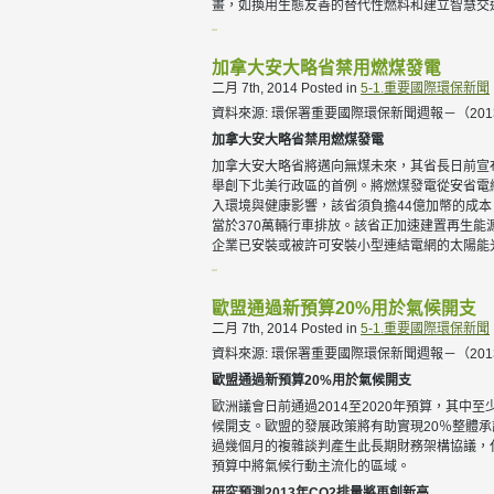
畫，如換用生態友善的替代性燃料和建立智慧交
加拿大安大略省禁用燃煤發電
二月 7th, 2014
Posted in
5-1.重要國際環保新聞
資料來源: 環保署重要國際環保新聞週報－（2013.11.
加拿大安大略省禁用燃煤發電
加拿大安大略省將邁向無煤未來，其省長日前宣布
舉創下北美行政區的首例。將燃煤發電從安省電
入環境與健康影響，該省須負擔44億加幣的成本。隨著
當於370萬輛行車排放。該省正加速建置再生能源
企業已安裝或被許可安裝小型連結電網的太陽能
歐盟通過新預算20%用於氣候開支
二月 7th, 2014
Posted in
5-1.重要國際環保新聞
資料來源: 環保署重要國際環保新聞週報－（2013.11.
歐盟通過新預算
20%
用於氣候開支
歐洲議會日前通過2014至2020年預算，其中
候開支。歐盟的發展政策將有助實現20％整體承諾
過幾個月的複雜談判產生此長期財務架構協議，
預算中將氣候行動主流化的區域。
研究預測
2013
年
CO2
排量將再創新高