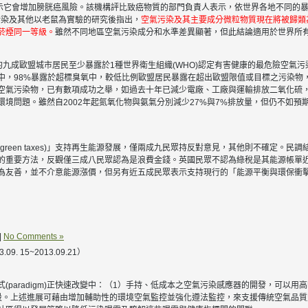
據顯示它會增加膀胱癌風險。該機構評比致癌物質的部門負責人表示，依世界各地不同的
污染及其他以老鼠為實驗的研究後指出，
空氣污染及其主要成分微粒物質現在將被歸類為第1
及菸煙同一等級。
雖然不同地區空氣污染成分和水準差異顯著，但此結論適用於世界所
約九成歐盟城市居民至少暴露於1種世界衛生組織(WHO)認定有害健康的最危險空氣污染物
)濃度中，98%暴露於超標臭氧中，較低比例歐盟居民暴露在超出歐盟限值或目標之污染
空氣污染物，已有數項成功之舉，如過去十年已減少電廠、工廠與運輸排放二氧化硫
境問題。雖然自2002年起氮氧化物與氨氣分別減少27%與7%排放量，但仍不如預
reen taxes)」支持再生能源發展，僅兩成九民眾持反對意見，其他則不確定。
的重要方法，反觀僅三成八民眾認為是浪費金錢。英國民眾不認為綠稅是其能源帳單
為友善，並不介意能源漲價，但另有近五成民眾表示支持現行的「能源平衡與環保衝
|
No Comments »
 15~2013.09.21）
(paradigm)正快速改變中：（1）手持、低成本之空氣污染感應器的開發，可以
設。上述進展可藉由增加輔助性的環境空氣監控並強化遵法監控，來支援傳統空氣品