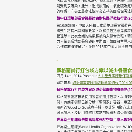
該區逾700個湖泊與水塘於1990年時，已酸
鏈受到汞污染。此外，造成酸雨的二氧化硫及氮
的聯盟，向美國最高法院呈交支持美國環保署法
韓中日環境部長會議將討論對抗懸浮微粒行動(201404
第16屆韓國、中國大陸和日本環境部長會議將
國預計將提出其國家政策，以解決包括懸浮微粒
管理等。此次會議的結果將被納入聯合公報，韓
力。做為環境部長會議的主辦國，韓國將主導未
合作措施將被擬定，並於2015年中國大陸主辦
蘇格蘭試行打包袋方案以減少餐廳食
四月 14th, 2014
Posted in
5-1.重要國際環保新
資料來源:
環保署重要國際環保新聞週報(2014.03.25
蘇格蘭試行打包袋方案以減少餐廳食物廢棄物(20140
蘇格蘭餐廳將被敦促用餐者使用打包袋，以將剩菜帶
筒，有幾家餐館已被分給「帶回家」容器，希望
用新的’Good to Go’訊息手段，以非常
可見訊息，及使用具醒目標誌的容器對減少食物
世界衛生組織報告提高每年死於空氣污染人數評估(20
世界衛生組織(World Health Organi