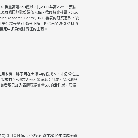
012年全球CO2 排量高達350億噸，比2011年高2.2%，預估
究將此現象歸因於歐盟碳價瓦解、德國放棄核電，以及
t Research Centre, JRC)發表的研究悲觀，後
年平均增長率7.9%往下降，但仍占全球CO2 排放
束協定中多負減排責任的主張。
利用木炭，將汞困在土壤中的低成本、非危險性之
測試來自4個地方之汞污染底泥：河流、淡水湖與
員發現只加入表層底泥質量5%的活性炭，底泥
RC)引用資料顯示，空氣污染在2010年造成全球