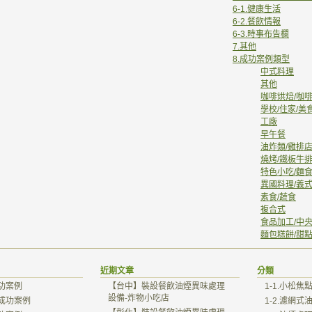
6-1.健康生活
6-2.餐飲情報
6-3.時事布告欄
7.其他
8.成功案例類型
中式料理
其他
咖啡烘焙/咖
學校/住家/美
工廠
早午餐
油炸類/雞排店
燒烤/鐵板牛排
特色小吃/麵
異國料理/義式
素食/蔬食
複合式
食品加工/中
麵包糕餅/甜點
近期文章
分類
功案例
【台中】裝設餐飲油煙異味處理
1-1.小松焦
設備-炸物小吃店
成功案例
1-2.濾網