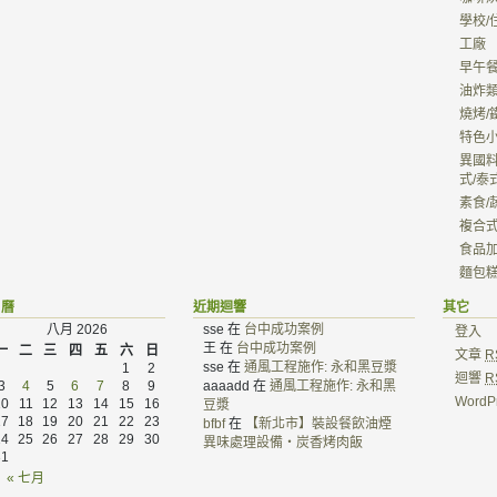
學校/
工廠
早午
油炸類
燒烤/
特色小
異國料
式/泰
素食/
複合
食品加
麵包糕
月曆
近期迴響
其它
八月 2026
sse 在
台中成功案例
登入
王 在
台中成功案例
一
二
三
四
五
六
日
文章
R
sse 在
通風工程施作: 永和黑豆漿
1
2
迴響
R
3
4
5
6
7
8
9
aaaadd 在
通風工程施作: 永和黑
Word
10
11
12
13
14
15
16
豆漿
17
18
19
20
21
22
23
bfbf
在
【新北市】裝設餐飲油煙
24
25
26
27
28
29
30
異味處理設備‧炭香烤肉飯
31
« 七月