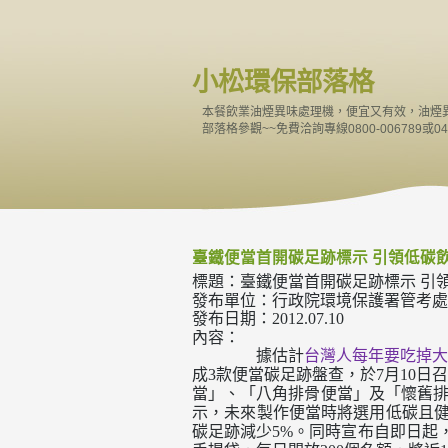
小松環保部落格
本餐飲業油煙異味處理機，便宜又有效，油煙
部落格參觀~~免費洽詢專線0800-006789或04-
臺鐵便當首開碳足跡標示 引領低碳
標題：臺鐵便當首開碳足跡標示
引
發布單位：行政院環境保護署管考處
發布日期：
2012.07.10
內容：
據估計
台灣人每年要吃掉大
成
款便當碳足跡盤查，於
月
日召
3
7
10
當」、「八角排骨便當」及「懷舊
示，未來製作便當時將選用低碳且
碳足跡減少
。同時宣布自即日起
5%