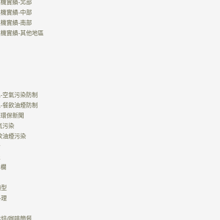
理機實績-北部
理機實績-中部
理機實績-南部
處理機實績-其他地區
規-空氣污染防制
規-餐飲油煙防制
國際環保新聞
空氣污染
餐飲油煙污染
活
報
告欄
類型
料理
焙/咖啡簡餐