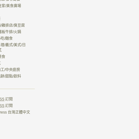
住家/美食廣場
餐
/雞排店/臭豆腐
鐵板牛排/火鍋
吃/麵食
理/義式/美式/日
式
蔬食
式
工/中央廚房
餅/甜點/飲料
SS
訂閱
SS
訂閱
Press 台灣正體中文