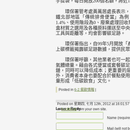
手提袋，每日開放
個名額，將近
200
1
環保署管考處黃萬居處長表示，
鐵北部地區「傳統排骨便當」為例
、使用階段為
、廢棄處理回收
1.4%
0
盒材質之選用及各種原料運送至中央
工具與距離等，均會影響碳足跡。
環保署指出，自
年
月開放「
99
5
上碳標籤揭露碳足跡數據，提供民眾
環保署呼籲，其他業者也可一起
氣體總量。藉由各式便當或套餐碳足
鏈，同時可以降低成本；更重要的
外，消費者本身也要配合於餐點使用
量形成「低碳飲食」文化。
Posted in
6-2.餐飲情報
|
Posted on 星期四, 七月 12th, 2012 at 16:01:57 a
Leave a Reply
or
trackback
from your own site.
Name (require
Mail (will not 