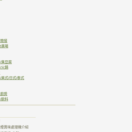
啡簡餐
食廣場
/臭豆腐
/火鍋
食
/美式/日式/泰式
央廚房
/飲料
點
式油煙異味處理機介紹