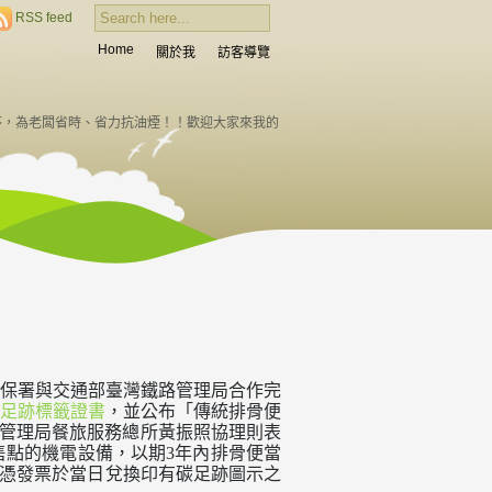
RSS feed
Home
關於我
訪客導覽
序，為老闆省時、省力抗油煙！！歡迎大家來我的
保署與交通部臺灣鐵路管理局合作完
足跡標籤證書
，並公布「傳統排骨便
管理局餐旅服務總所黃振照協理則表
售點的機電設備，以期
年內排骨便當
3
憑發票於當日兌換印有碳足跡圖示之