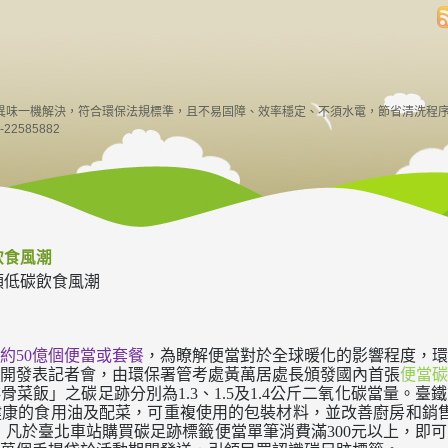
異味一機解決，符合環保法規標準，且不易固障、效率穩定、不須水電，節省清洗程
22585882
飲食風潮
領低碳飲食風潮
約
億個便當或套餐
，為瞭解便當對於全球暖化的影響程度，環
50
開發表記者會，由環保署管考處黃萬居處長頒發國內首張
便當碳
排骨菜飯」之碳足跡分別為
、
及
公斤二氧化碳當量。臺鐵
1.3
1.5
1.4
健康的食用油及配菜，可重複使用的包裝材料，並改善廚房和銷
，凡於臺北車站購買碳足跡標籤便當單筆消費滿
元以上，即可
300