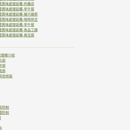
煙異味處理設備-炸雞店
煙異味處理設備-早午餐
煙異味處理設備-展示廠房
煙異味處理設備-咖啡烘豆
煙異味處理設備-早午餐
煙異味處理設備-食品工廠
煙異味處理設備-臭豆腐
處理機介紹
北部
中部
南部
-其他地區
污染防制
油煙防制
聞
染