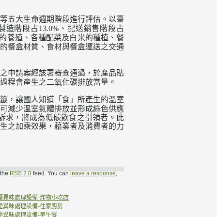
等五大生命週期階段進行評估。以臺
製造階段占
、配送銷售階段占
13.0%
的養殖、各種配菜及白米的種植、餐
的餐盒材質、食材與餐盒運送之交通
之申請案經該署審查通過，於產品貼
過程會產生之二氧化碳排放當量。
籤，讓國人知道「食」所產生的溫室
可減少溫室氣體排放並形成綠色供應
訴求，將成為低碳飲食之引領者。此
生之加乘效果，藉業者及消費者的力
 the
RSS 2.0
feed. You can
leave a response
,
煙異味處理設備-炸物小吃店
煙異味處理設備-住家廚房
煙異味處理設備-早午餐