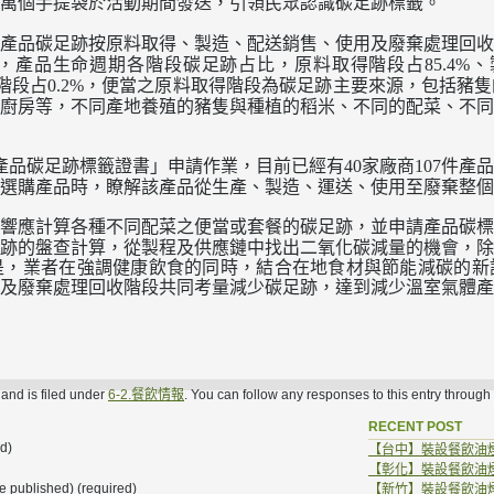
萬個手提袋於活動期間發送，引領民眾認識碳足跡標籤。
產品碳足跡按原料取得、製造、配送銷售、使用及廢棄處理回收
，產品生命週期各階段碳足跡占比，原料取得階段占
、
85.4%
階段占
，便當之原料取得階段為碳足跡主要來源，包括豬隻
0.2%
廚房等，不同產地養殖的豬隻與種植的稻米、不同的配菜、不同
產品碳足跡標籤證書」申請作業，目前已經有
家廠商
件產品
40
107
選購產品時，瞭解該產品從生產、製造、運送、使用至廢棄整個
響應計算各種不同配菜之便當或套餐的碳足跡，並申請產品碳標
跡的盤查計算，從製程及供應鏈中找出二氧化碳減量的機會，除
是，業者在強調健康飲食的同時，結合在地食材與節能減碳的新
及廢棄處理回收階段共同考量減少碳足跡，達到減少溫室氣體產
nd is filed under
6-2.餐飲情報
. You can follow any responses to this entry through
RECENT POST
d)
【台中】裝設餐飲油
【彰化】裝設餐飲油
be published) (required)
【新竹】裝設餐飲油