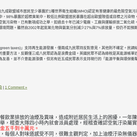
約九成歐盟城市居民至少暴露於1種世界衛生組織(WHO)認定有害健康的最危險空氣污染物
)濃度中，98%暴露於超標臭氧中，較低比例歐盟居民暴露在超出歐盟限值或目標之污染
空氣污染物，已有數項成功之舉，如過去十年已減少電廠、工廠與運輸排放二氧化硫
境問題。雖然自2002年起氮氧化物與氨氣分別減少27%與7%排放量，但仍不如預
reen taxes)」支持再生能源發展，僅兩成九民眾持反對意見，其他則不確定。
的重要方法，反觀僅三成八民眾認為是浪費金錢。英國民眾不認為綠稅是其能源帳單
為友善，並不介意能源漲價，但另有近五成民眾表示支持現行的「能源平衡與環保衝
染
|
1 Comment »
餐飲業排放的油煙及異味，造成附近居民生活上的困擾，一年陳
舉，稽查大隊四小時內就會派員處理，經稽查確認空氣汙染屬實
金五千到十萬元。
，每個人對味道感受不同，很難主觀判定，加上油煙汙染無儀器