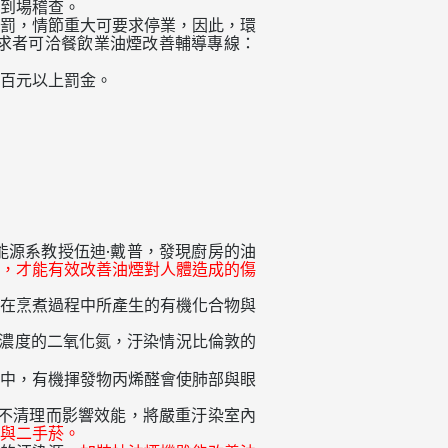
到場稽查。
罰，情節重大可要求停業，因此，環
求者可洽餐飲業油煙改善輔導專線：
百元以上罰金。
源系教授伍迪‧戴普，發現廚房的油
，才能有效改善油煙對人體造成的傷
在烹煮過程中所產生的有機化合物與
濃度的二氧化氮，汙染情況比倫敦的
中，有機揮發物丙烯醛會使肺部與眼
不清理而影響效能，將嚴重汙染室內
與二手菸。