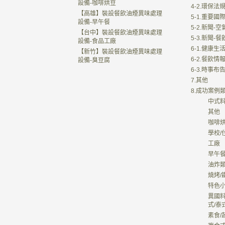
設備-咖啡烘豆
4-2.環保法
【高雄】裝設餐飲油煙異味處理
5-1.重要
設備-早午餐
5-2.新聞-
【台中】裝設餐飲油煙異味處理
5-3.新聞-
設備-食品工廠
6-1.健康生
【新竹】裝設餐飲油煙異味處理
6-2.餐飲情
設備-臭豆腐
6-3.時事布
7.其他
8.成功案例
中式
其他
咖啡烘
學校/
工廠
早午
油炸類
燒烤/
特色小
異國料
式/泰
素食/