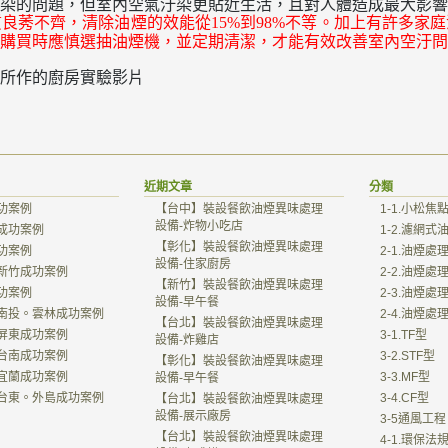
汙染的問題，但室內空氣汙染更貼近生活，且對人體造成最大影響
質良莠不齊，清除油煙的效能從
到
不等。加上有許多家庭
15%
98%
購買時應慎選抽油煙機，並定期清潔，才能有效改善室內空汙問
所作的廚房實驗影片
近期文章
分類
功案例
【台中】裝設餐飲油煙異味處理
1-1.小松焦
設備-炸物小吃店
成功案例
1-2.濾網
【彰化】裝設餐飲油煙異味處理
功案例
2-1.油煙處
設備-住家廚房
新竹成功案例
2-2.油煙處
【新竹】裝設餐飲油煙異味處理
功案例
2-3.油煙處
設備-早午餐
南投。雲林成功案例
2-4.油煙
【台北】裝設餐飲油煙異味處理
屏東成功案例
3-1.TF型
設備-炸雞店
台南成功案例
3-2.STF型
【彰化】裝設餐飲油煙異味處理
宜蘭成功案例
3-3.MF型
設備-早午餐
台東。外島成功案例
3-4.CF型
【台北】裝設餐飲油煙異味處理
設備-展示廠房
3-5通風工程
【台北】裝設餐飲油煙異味處理
4-1.環保法