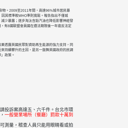
。2009至2011年間，高達96%城市居民暴
物，因其標準較WHO準則寬鬆。報告指出不僅城
，減少暴露；逐步淘汰含鉛汽油也降低影響神經發
期，有8國歐盟會員國在遵法期限後一年違反法定
民調結果透露英國民眾對資助再生能源的強力支持，同
近來持續攀升的主因，是另一鼓舞英國政府的民調
擊」政策。
請投訴案高達五、六千件。台北市環
，
一般營業場所（餐廳）罰款十萬到
可測量，稽查人員只能用眼睛看或拍