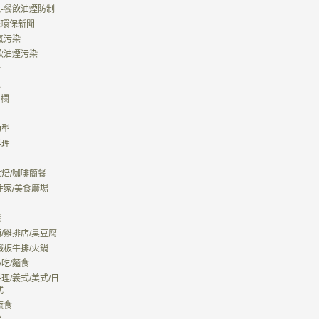
規-餐飲油煙防制
國際環保新聞
空氣污染
餐飲油煙污染
活
報
告欄
類型
料理
焙/咖啡簡餐
住家/美食廣場
餐
/雞排店/臭豆腐
鐵板牛排/火鍋
吃/麵食
理/義式/美式/日
式
蔬食