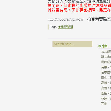
大部分的人都關注室外環境與空氣
煙問題，但市售的廚房抽油煙機品
其效果有限。因此專家提醒，民眾在
柏克萊實驗室
http://indoorair.lbl.gov/
Tags:
★重要新聞
相片集
台北成
新北市
桃園成
苗栗。
台中成
彰化。
高雄。
嘉義。
基隆。
花蓮。
其他