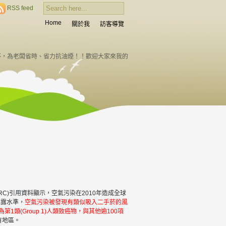
RSS feed
Home
關於我
訪客導覽
序，為老闆省時、省力抗油煙！！歡迎大家來我的
RC)引用資料顯示，空氣污染在2010年造成全球
暴露水準，
空氣污染被發現有類似吸入二手菸的風
類(Group 1)人類致癌物，與其他逾100項
有地區。