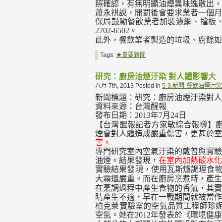
照確認，有無明顯油煙異味逸散出
蕭永祺說，開罰後會要求業者一個月
保局鼓勵餐飲業者加裝濾網、擋板
。
2702-6502
此外，餐飲業者製造的垃圾、廚餘如
Tags:
★重要新聞
研究：廚房油煙汙染 對人體影響大
八月 7th, 2013
Posted in
5-3.新聞-餐飲油煙污染
新聞標題：研究：廚房油煙汙染
對人
資料來源：台灣醒報
發布日期：
年
月
日
2013
7
24
【台灣醒報記者方家敏綜合報導】廚
煙會對人體造成嚴重傷害，更甚於室
害。
專門研究室內空氣汙染的戴普與實驗
油煙。結果發現，
在室內加熱碳水化
實驗結果發現，使用瓦斯爐調理食
大霧還嚴重。而在廚房烹煮時，產生
在烹調過程中產生食物的香氣，其實
睛產生不適，早在一戰期間就被當作
柏克萊實驗室的空氣品質工程師珍妮
空氣。她在
年發表於《環境健康
2012