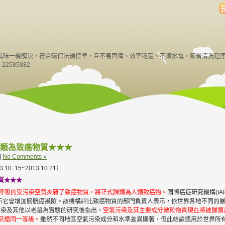
異味一機解決，符合環保法規標準，且不易固障、效率穩定、不須水電，節省清洗程
22585882
類為致癌物質★★★
|
No Comments »
 15~2013.10.21）
質★★★
們呼吸的受污染空氣夾雜了致癌物質，將正式歸類為人類致癌物。
國際癌症研究機構(IA
據顯示它會增加膀胱癌風險。該機構評比致癌物質的部門負責人表示，依世界各地不同的
污染及其他以老鼠為實驗的研究後指出，
空氣污染及其主要成分微粒物質現在將被歸類為第1
及菸煙同一等級。
雖然不同地區空氣污染成分和水準差異顯著，但此結論適用於世界所