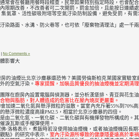
，通常會在餐廳用餐時段稽查，民眾如果特別指定時段，也會配合
內限期改善，不改善者可二次開罰，罰金加倍，且能按日連續處
、集氣罩、活性碳吸附塔等空氣汙染防制設備，避免受罰，有需
汙染路面、水溝、防火巷等，也可依「廢棄物清理法」處一千兩
|
No Comments »
體影響大
房的油煙比北京沙塵暴還恐怖？美國勞倫斯柏克萊國家實驗室能
外的空氣汙染。
專家提醒，加裝品質優良的抽油煙機並定期清理
團隊在廚房內設置電腦與偵測器，並分析漢堡排、青豆與花生油
合物與脂肪，對人體造成的危害比在屋內燒炭更嚴重。
物會加速二氧化氮與懸浮微粒的溢散。當室內充斥著
到
高
55%
70%
的懸浮微粒濃度高達
，相當於北京沙塵暴的四倍。
PM2.5
是由二氧化氮、一氧化碳、二氧化碳與有機揮發物所構成的。其
催淚瓦斯或手榴彈使用。
佛‧洛格表示，煮飯時若沒使用抽油煙機，或者抽油煙機因長期
觀點》的研究中表示，
室內汙染源所導致的健康隱憂遠高於車禍