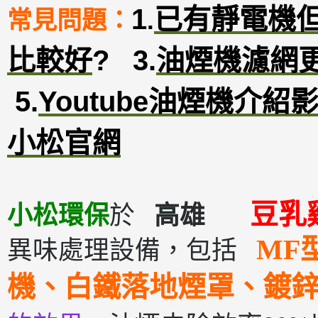
1
已有靜電機
常見問題：
.
比較好
?
3
.
油煙機濾網
5.
Youtube油煙機介紹
小松官網
豆
小松環保
於
高雄
MF
異味處理設備，包括
機、白鐵落地煙罩、鍍