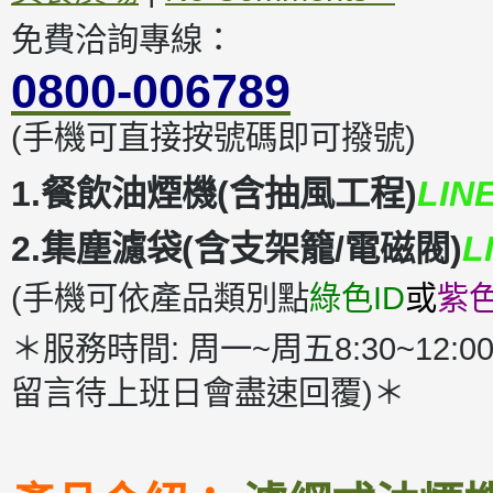
免費洽詢專線：
0800-006789
(手機可直接按號碼即可撥號)
1.餐飲油煙機(含抽風工程)
LIN
2.集塵濾袋(含支架籠/電磁閥)
L
(手機可依產品類別點
綠色ID
或
紫色
＊服務時間: 周一~周五8:30~12:00
留言待上班日會盡速回覆)＊