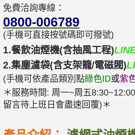
免費洽詢專線：
0800-006789
(手機可直接按號碼即可撥號)
1.餐飲油煙機(含抽風工程)
LIN
2.集塵濾袋(含支架籠/電磁閥)
L
(手機可依產品類別點
綠色ID
或
紫色
＊服務時間: 周一~周五8:30~12:00
留言待上班日會盡速回覆)＊