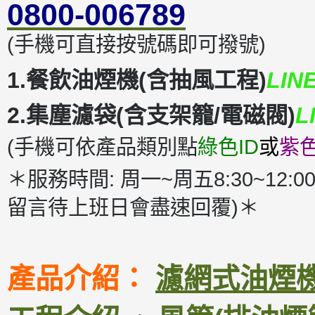
0800-006789
(手機可直接按號碼即可撥號)
1.餐飲油煙機(含抽風工程)
LIN
2.集塵濾袋(含支架籠/電磁閥)
L
(手機可依產品類別點
綠色ID
或
紫色
＊服務時間: 周一~周五8:30~12:00
留言待上班日會盡速回覆)＊
產品介紹：
濾網式油煙機D