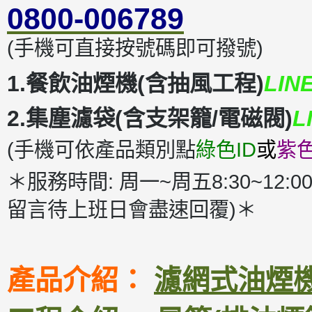
0800-006789
(手機可直接按號碼即可撥號)
1.餐飲油煙機(含抽風工程)
LIN
2.集塵濾袋(含支架籠/電磁閥)
L
(手機可依產品類別點
綠色ID
或
紫色
＊服務時間: 周一~周五8:30~12:00
留言待上班日會盡速回覆)＊
產品介紹：
濾網式油煙機D