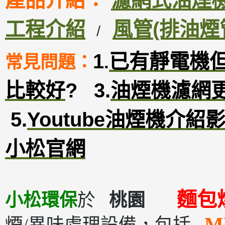
產品介紹：
濾網式油煙機D
工程介紹
風管(排油煙
/
1
已有靜電機
常見問題：
.
比較好
?
3
.
油煙機濾網
5.
Youtube油煙機介紹
小松官網
麵包
小松環保
於
桃園
M