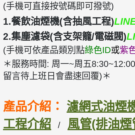
(手機可直接按號碼即可撥號)
1.餐飲油煙機(含抽風工程)
LIN
2.集塵濾袋(含支架籠/電磁閥)
L
(手機可依產品類別點
綠色ID
或
紫色
＊服務時間: 周一~周五8:30~12:00
留言待上班日會盡速回覆)＊
產品介紹：
濾網式油煙機D
工程介紹
風管(排油煙
/