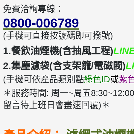
免費洽詢專線：
0800-006789
(手機可直接按號碼即可撥號)
1.餐飲油煙機(含抽風工程)
LIN
2.集塵濾袋(含支架籠/電磁閥)
L
(手機可依產品類別點
綠色ID
或
紫色
＊服務時間: 周一~周五8:30~12:00
留言待上班日會盡速回覆)＊