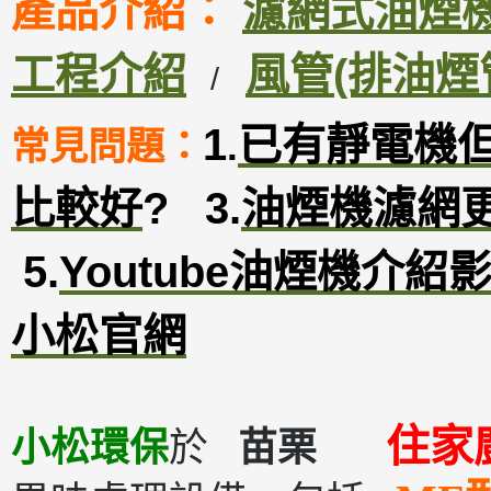
產品介紹：
濾網式油煙機D
工程介紹
風管(排油煙
/
1
已有靜電機
常見問題：
.
比較好
?
3
.
油煙機濾網
5.
Youtube油煙機介紹
小松官網
住家
小松環保
於
苗栗