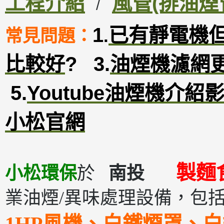
工程介紹
風管(排油煙
/
1
已有靜電機
常見問題：
.
比較好
?
3
.
油煙機濾網
5.
Youtube油煙機介紹
小松官網
製麵
小松環保
於
南投
業油煙/異味處理設備，包
1HP風機、白鐵煙罩、