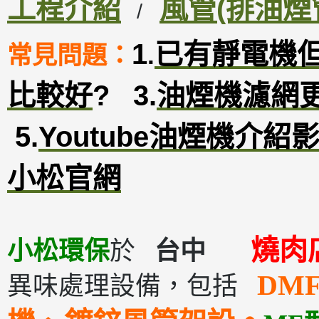
工程介紹
風管(排油煙
/
1
已有靜電機
常見問題：
.
比較好
?
3
.
油煙機濾網
5.
Youtube油煙機介紹
小松官網
燒
小松環保
於
台中
DM
異味處理設備，包括