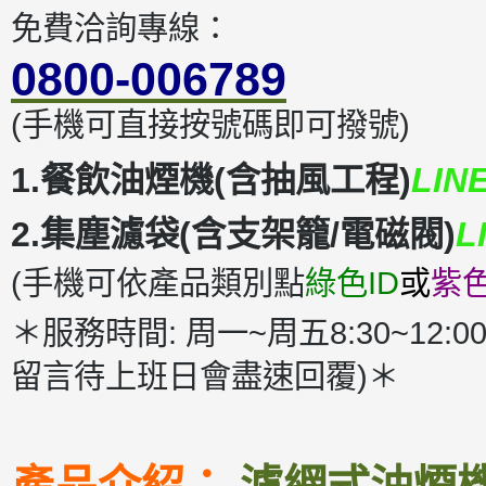
免費洽詢專線：
0800-006789
(手機可直接按號碼即可撥號)
1.餐飲油煙機(含抽風工程)
LIN
2.集塵濾袋(含支架籠/電磁閥)
L
(手機可依產品類別點
綠色ID
或
紫色
＊服務時間: 周一~周五8:30~12:00
留言待上班日會盡速回覆)＊