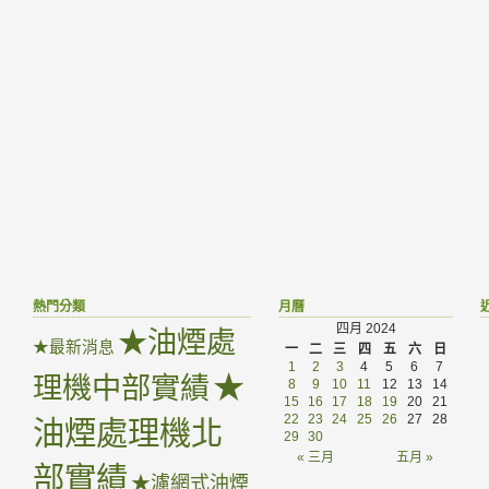
熱門分類
月曆
四月 2024
★油煙處
★最新消息
一
二
三
四
五
六
日
1
2
3
4
5
6
7
★
理機中部實績
8
9
10
11
12
13
14
15
16
17
18
19
20
21
22
23
24
25
26
27
28
油煙處理機北
29
30
« 三月
五月 »
部實績
★濾網式油煙