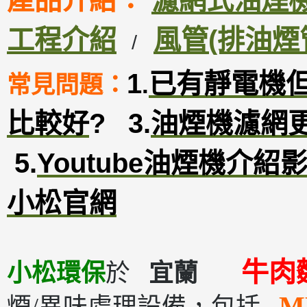
產品介紹：
濾網式油煙機D
工程介紹
風管(排油煙
/
1
已有靜電機
常見問題：
.
比較好
?
3
.
油煙機濾網
5.
Youtube油煙機介紹
小松官網
牛肉
小松環保
於
宜蘭
M