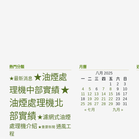
熱門分類
月曆
八月 2025
★油煙處
★最新消息
一
二
三
四
五
六
日
1
2
3
★
理機中部實績
4
5
6
7
8
9
10
11
12
13
14
15
16
17
18
19
20
21
22
23
24
油煙處理機北
25
26
27
28
29
30
31
« 七月
九月 »
部實績
★濾網式油煙
處理機介紹
通風工
★重要新聞
程