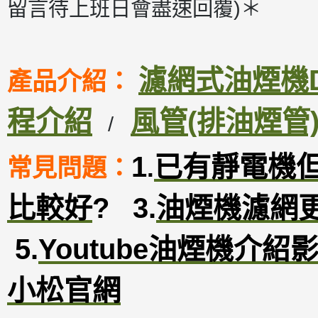
留言待上班日會盡速回覆)＊
濾網式油煙機DM
產品介紹：
程介紹
風管(排油煙管
/
1
已有靜電機
常見問題：
.
比較好
?
3
.
油煙機濾網
5.
Youtube油煙機介紹
小松官網