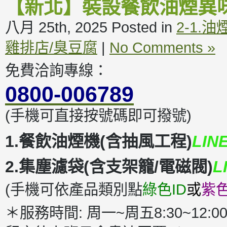
【新北】裝設餐飲油煙異
八月 25th, 2025
Posted in
2-1.
雞排店/臭豆腐
|
No Comments »
免費洽詢專線：
0800-006789
(手機可直接按號碼即可撥號)
1.餐飲油煙機(含抽風工程)
LIN
2.集塵濾袋(含支架籠/電磁閥)
L
(手機可依產品類別點
綠色ID
或
紫色
＊服務時間: 周一~周五8:30~12:00