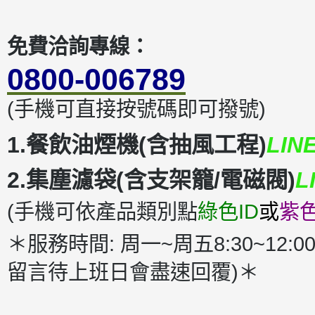
免費洽詢專線：
0800-006789
(手機可直接按號碼即可撥號)
1.餐飲油煙機(含抽風工程)
LIN
2.集塵濾袋(含支架籠/電磁閥)
L
(手機可依產品類別點
綠色ID
或
紫色
＊服務時間: 周一~周五8:30~12:00
留言待上班日會盡速回覆)＊