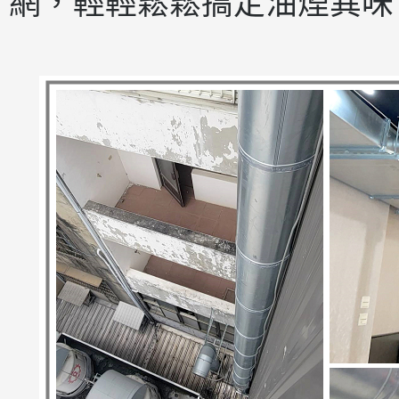
網，輕輕鬆鬆搞定油煙異味