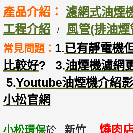
產品介紹：
濾網式油煙機D
工程介紹
風管(排油煙
/
1
已有靜電機
常見問題：
.
比較好
?
3
.
油煙機濾網
5.
Youtube油煙機介紹
小松官網
燒肉
小松環保
於
新竹