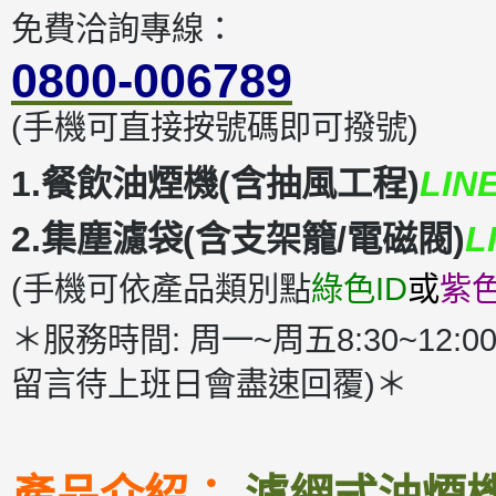
免費洽詢專線：
0800-006789
(手機可直接按號碼即可撥號)
1.餐飲油煙機(含抽風工程)
LIN
2.集塵濾袋(含支架籠/電磁閥)
L
(手機可依產品類別點
綠色ID
或
紫色
＊服務時間: 周一~周五8:30~12:00
留言待上班日會盡速回覆)＊