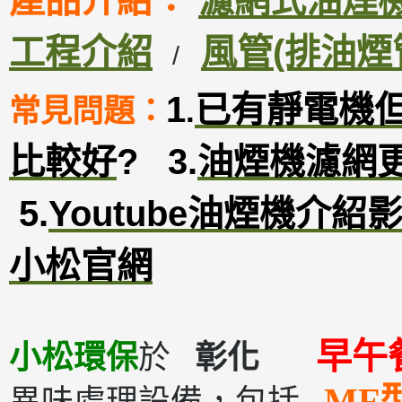
產品介紹：
濾網式油煙機D
工程介紹
風管(排油煙
/
1
已有靜電機
常見問題：
.
比較好
?
3
.
油煙機濾網
5.
Youtube油煙機介紹
小松官網
早
小松環保
於
彰化
MF