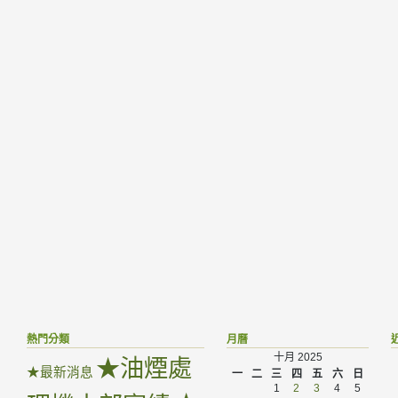
熱門分類
月曆
十月 2025
★油煙處
★最新消息
一
二
三
四
五
六
日
1
2
3
4
5