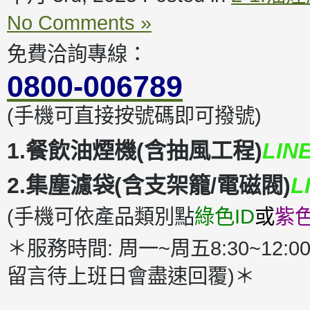
No Comments »
免費洽詢專線：
0800-006789
(手機可直接按號碼即可撥號)
1.餐飲油煙機(含抽風工程)
LIN
2.集塵濾袋(含支架籠/電磁閥)
L
(手機可依產品類別點
綠色ID
或
紫色
＊服務時間: 周一~周五8:30~12:00
留言待上班日會盡速回覆)＊