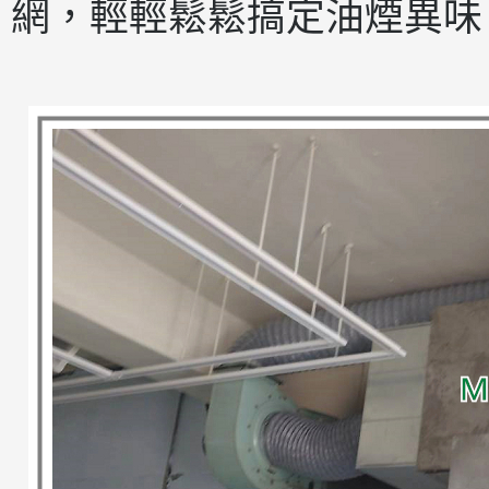
網，輕輕鬆鬆搞定油煙異味