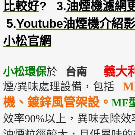
比較好
?
3
.
油煙機濾網
5.
Youtube油煙機介紹
小松官網
義大
小松環保
於
台南
M
煙/異味處理設備，包括
機、鍍鋅風管架設。
MF
效率90%以上，異味去除效率
油煙粒徑較大，且低異味的