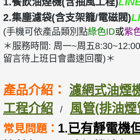
1.餐飲油煙機(含抽風工程)
LIN
2.集塵濾袋(含支架籠/電磁閥)
L
(手機可依產品類別點
綠色ID
或
紫色
＊服務時間: 周一~周五8:30~12:00
留言待上班日會盡速回覆)＊
產品介紹：
濾網式油煙機D
工程介紹
風管(排油煙
/
1
已有靜電機
常見問題：
.