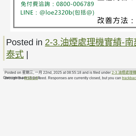
Posted in
2-3.油煙處理機實績-南
泰式
|
Posted on 星期三, 一月 22nd, 2025 at 08:55:18 and is filed under
2-3.油煙處理
Comments are closed.
through the
RSS 2.0
feed. Responses are currently closed, but you can
trackba