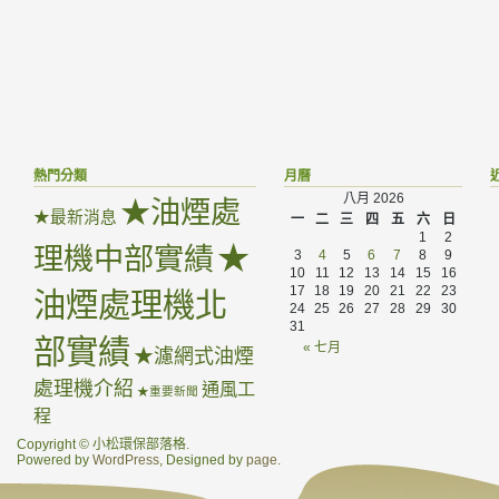
熱門分類
月曆
八月 2026
★油煙處
★最新消息
一
二
三
四
五
六
日
1
2
★
理機中部實績
3
4
5
6
7
8
9
10
11
12
13
14
15
16
17
18
19
20
21
22
23
油煙處理機北
24
25
26
27
28
29
30
31
部實績
« 七月
★濾網式油煙
處理機介紹
通風工
★重要新聞
程
Copyright © 小松環保部落格.
Powered by
WordPress
, Designed by
page
.