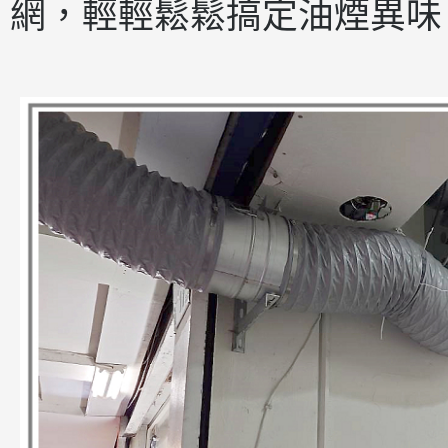
網，輕輕鬆鬆搞定油煙異味