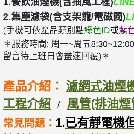
1.餐飲油煙機(含抽風工程)
LIN
2.集塵濾袋(含支架籠/電磁閥)
L
(手機可依產品類別點
綠色ID
或
紫色
＊服務時間: 周一~周五8:30~12:00
留言待上班日會盡速回覆)＊
產品介紹：
濾網式油煙機D
工程介紹
風管(排油煙
/
1
已有靜電機
常見問題：
.