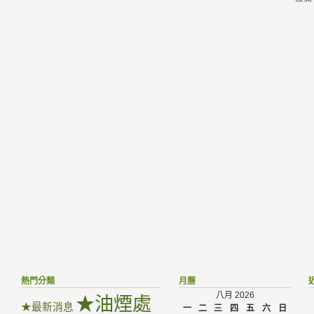
熱門分類
月曆
八月 2026
★油煙處
★最新消息
一
二
三
四
五
六
日