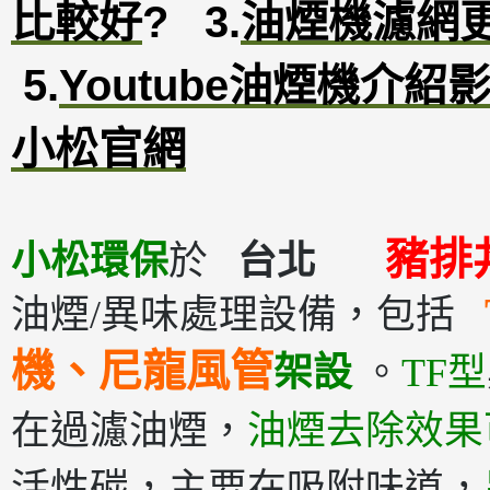
比較好
?
3
.
油煙機濾網
5.
Youtube油煙機介紹
小松官網
豬排
小松環保
於
台北
油煙/異味處理設備，包括
機、尼龍風管
架設
。
TF型
在過濾油煙，
油煙去除效果
活性碳，主要在吸附味道，