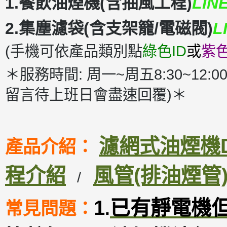
1.餐飲油煙機(含抽風工程)
LIN
2.集塵濾袋(含支架籠/電磁閥)
L
(手機可依產品類別點
綠色ID
或
紫色
＊服務時間: 周一~周五8:30~12:00
留言待上班日會盡速回覆)＊
濾網式油煙機DM
產品介紹：
程介紹
風管(排油煙管
/
1
已有靜電機
常見問題：
.