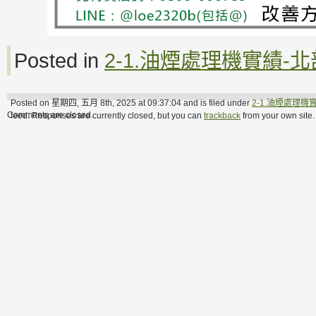
Posted in
2-1.油煙處理機實績-北
Posted on 星期四, 五月 8th, 2025 at 09:37:04 and is filed under
2-1.油煙處理機
Comments are closed.
feed. Responses are currently closed, but you can
trackback
from your own site.