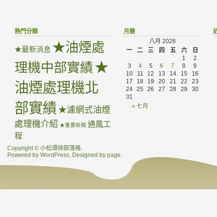
熱門分類
月曆
八月 2026
★油煙處
★最新消息
一
二
三
四
五
六
日
1
2
★
理機中部實績
3
4
5
6
7
8
9
10
11
12
13
14
15
16
17
18
19
20
21
22
23
油煙處理機北
24
25
26
27
28
29
30
31
部實績
« 七月
★濾網式油煙
處理機介紹
通風工
★重要新聞
程
Copyright © 小松環保部落格.
Powered by
WordPress
, Designed by
page
.