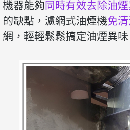
機器能夠
同時有效去除油煙
的缺點，濾網式油煙機
免清
網，輕輕鬆鬆搞定油煙異味