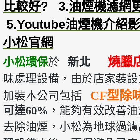
比較好
?
3
.
油煙機濾網
5.
Youtube油煙機介紹
小松官網
燒臘
小松環保
於
新北
味處理設備，由於店家裝設
CF型除
加裝本公司包括
可達60%
，能夠有效改善油
去除油煙，小松為地球過濾