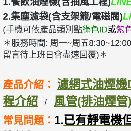
1.餐飲油煙機(含抽風工程)
LIN
2.集塵濾袋(含支架籠/電磁閥)
L
(手機可依產品類別點
綠色ID
或
紫色
＊服務時間: 周一~周五8:30~12:00
留言待上班日會盡速回覆)＊
濾網式油煙機DM
產品介紹：
程介紹
風管(排油煙管
/
1
已有靜電機
常見問題：
.