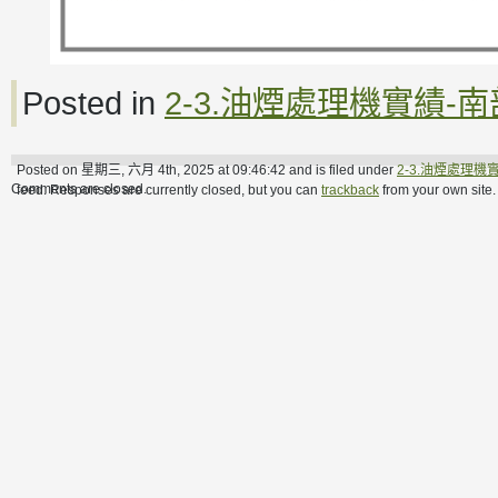
Posted in
2-3.油煙處理機實績-南
Posted on 星期三, 六月 4th, 2025 at 09:46:42 and is filed under
2-3.油煙處理機
Comments are closed.
feed. Responses are currently closed, but you can
trackback
from your own site.