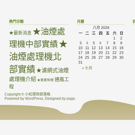
熱門分類
月曆
八月 2026
★油煙處
★最新消息
一
二
三
四
五
六
日
1
2
★
理機中部實績
3
4
5
6
7
8
9
10
11
12
13
14
15
16
17
18
19
20
21
22
23
油煙處理機北
24
25
26
27
28
29
30
31
部實績
« 七月
★濾網式油煙
處理機介紹
通風工
★重要新聞
程
Copyright © 小松環保部落格.
Powered by
WordPress
, Designed by
page
.