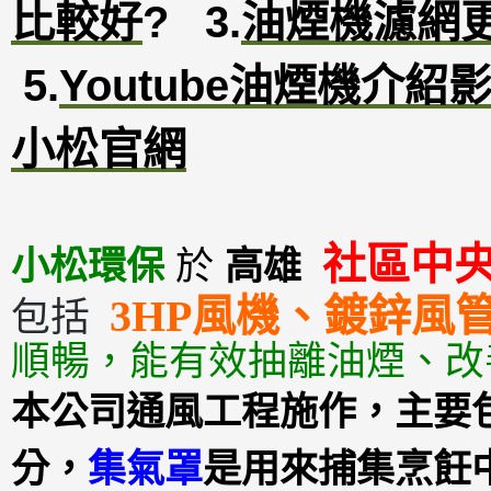
比較好
?
3
.
油煙機濾網
5.
Youtube油煙機介紹
小松官網
社區中
小松環保
於
高雄
3HP風機、鍍鋅風管
包括
順暢，能有效抽離油煙、改
本公司通風工程施作，主要
分，
集氣罩
是用來捕集烹飪