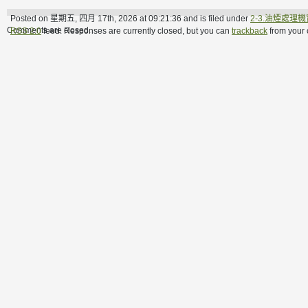
Posted on 星期五, 四月 17th, 2026 at 09:21:36 and is filed under
2-3.油煙處理
Comments are closed.
RSS 2.0
feed. Responses are currently closed, but you can
trackback
from your 