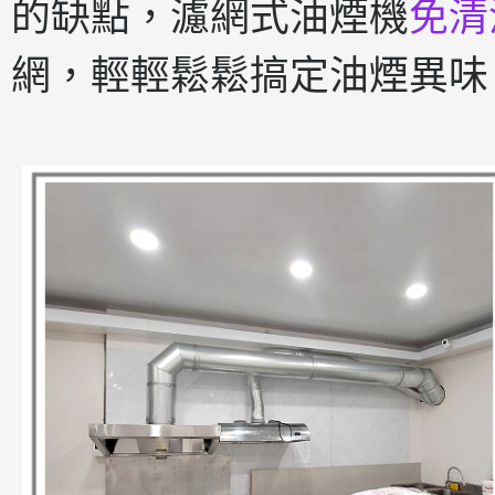
的缺點，濾網式油煙機
免清
網，輕輕鬆鬆搞定油煙異味