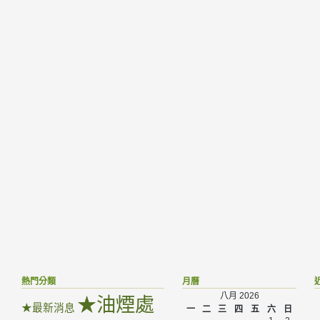
熱門分類
月曆
八月 2026
★油煙處
★最新消息
一
二
三
四
五
六
日