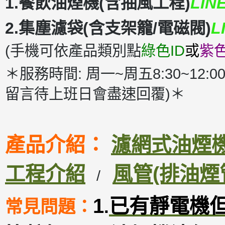
1.餐飲油煙機(含抽風工程)
LIN
2.集塵濾袋(含支架籠/電磁閥)
L
(手機可依產品類別點
綠色ID
或
紫色
＊服務時間: 周一~周五8:30~12:00
留言待上班日會盡速回覆)＊
產品介紹：
濾網式油煙機D
工程介紹
風管(排油煙
/
1
已有靜電機
常見問題：
.