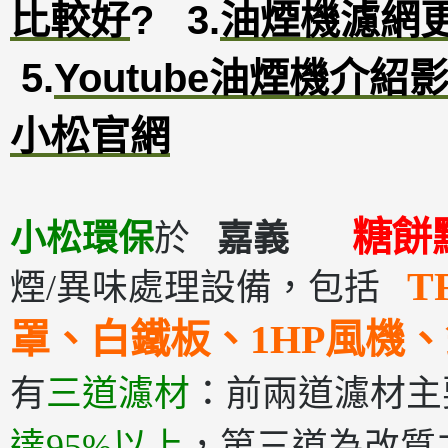
比較好
?
3
.
油煙機濾網
5.
Youtube油煙機介紹
小松官網
糖餅
小松環保
於
嘉義
T
煙/異味處理設備，包括
罩、白鐵板、1HP風機
有
三道濾材
：前兩道濾材主
達95%以上
，第三道為改質