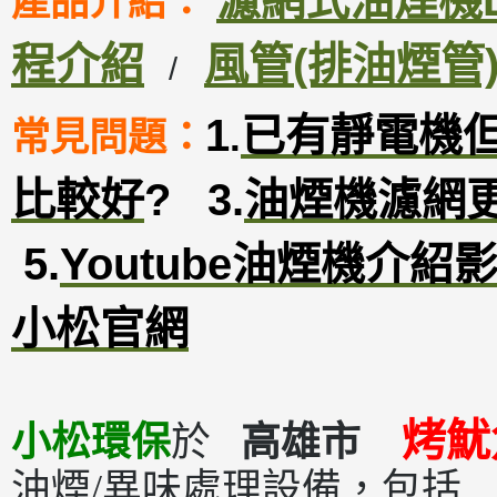
濾網式油煙機DM
產品介紹：
程介紹
風管(排油煙管
/
1
已有靜電機
常見問題：
.
比較好
?
3
.
油煙機濾網
5.
Youtube油煙機介紹
小松官網
烤魷
小松環保
於
高雄市
油煙/異味處理設備，包