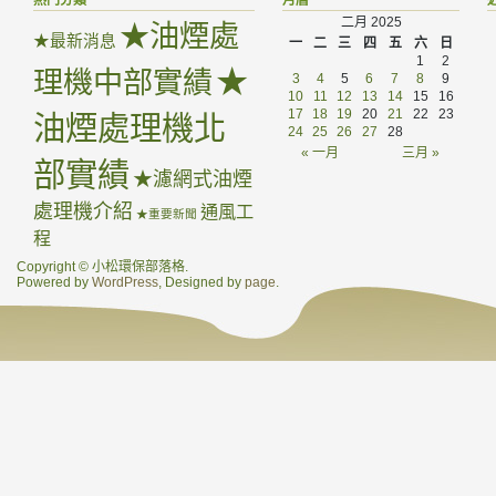
熱門分類
月曆
二月 2025
★油煙處
★最新消息
一
二
三
四
五
六
日
1
2
★
理機中部實績
3
4
5
6
7
8
9
10
11
12
13
14
15
16
17
18
19
20
21
22
23
油煙處理機北
24
25
26
27
28
« 一月
三月 »
部實績
★濾網式油煙
處理機介紹
通風工
★重要新聞
程
Copyright © 小松環保部落格.
Powered by
WordPress
, Designed by
page
.