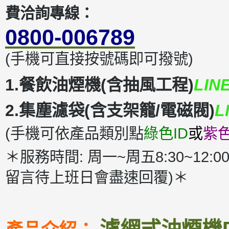
費洽詢專線：
0800-006789
(手機可直接按號碼即可撥號)
1.餐飲油煙機(含抽風工程)
LIN
2.集塵濾袋(含支架籠/電磁閥)
L
(手機可依產品類別點
綠色ID
或
紫色
＊服務時間: 周一~周五8:30~12:00
留言待上班日會盡速回覆)＊