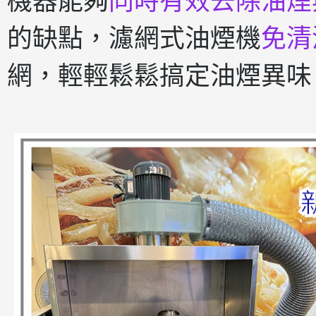
機器能夠
同時有效去除油煙
的缺點，濾網式油煙機
免清
網，輕輕鬆鬆搞定油煙異味