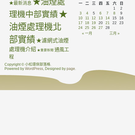
★油煙處
★最新消息
一
二
三
四
五
六
日
1
2
★
理機中部實績
3
4
5
6
7
8
9
10
11
12
13
14
15
16
17
18
19
20
21
22
23
油煙處理機北
24
25
26
27
28
« 一月
三月 »
部實績
★濾網式油煙
處理機介紹
通風工
★重要新聞
程
Copyright © 小松環保部落格.
Powered by
WordPress
, Designed by
page
.