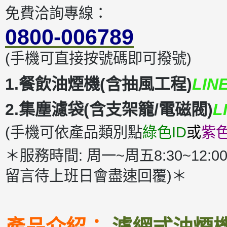
免費洽詢專線：
0800-006789
(手機可直接按號碼即可撥號)
1.餐飲油煙機(含抽風工程)
LIN
2.集塵濾袋(含支架籠/電磁閥)
L
(手機可依產品類別點
綠色ID
或
紫色
＊服務時間: 周一~周五8:30~12:00
留言待上班日會盡速回覆)＊