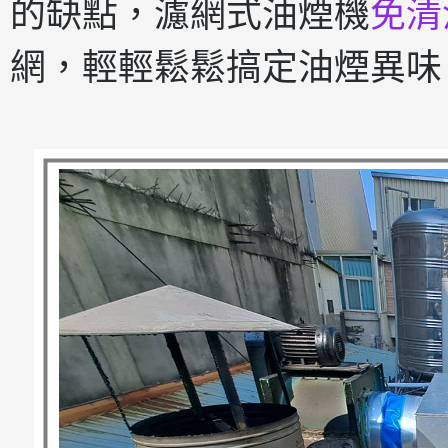
的缺點，濾網式油煙機
免清
網，輕輕鬆鬆搞定油煙異味