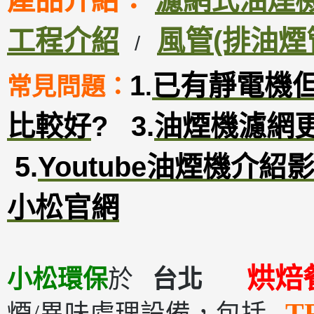
產品介紹：
濾網式油煙機D
工程介紹
風管(排油煙
/
1
已有靜電機
常見問題：
.
比較好
?
3
.
油煙機濾網
5.
Youtube油煙機介紹
小松官網
烘焙
小松環保
於
台北
T