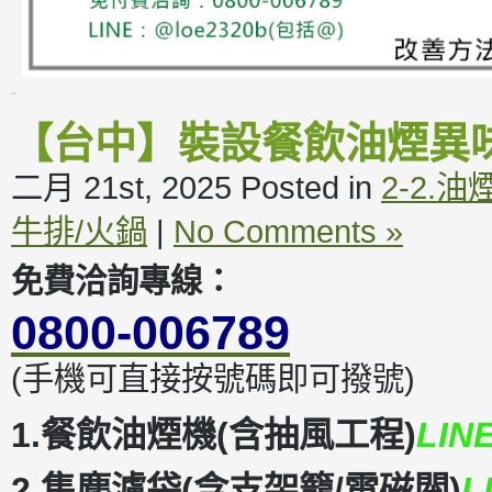
【台中】裝設餐飲油煙異
二月 21st, 2025
Posted in
2-2.
牛排/火鍋
|
No Comments »
免費洽詢專線：
0800-006789
(手機可直接按號碼即可撥號)
1.餐飲油煙機(含抽風工程)
LIN
2.集塵濾袋(含支架籠/電磁閥)
L