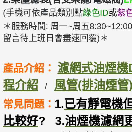
(手機可依產品類別點
綠色ID
或
紫色
＊服務時間: 周一~周五8:30~12:00
留言待上班日會盡速回覆)＊
濾網式油煙機DM
產品介紹：
程介紹
風管(排油煙管
/
1
已有靜電機
常見問題：
.
比較好
?
3
.
油煙機濾網