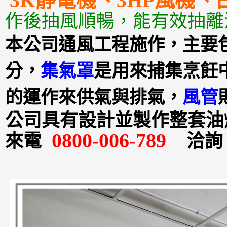
3K靜電機、3HP風機
作後抽風順暢，能有效抽離
本公司通風工程施作，主要
分，
集氣罩
是用來捕集烹飪
的運作來供氣與排氣，
風管
公司具有設計並製作整套油
0800-006-789
來電
洽詢