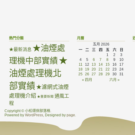
熱門分類
月曆
五月 2026
★油煙處
★最新消息
一
二
三
四
五
六
日
1
2
3
★
理機中部實績
4
5
6
7
8
9
10
11
12
13
14
15
16
17
18
19
20
21
22
23
24
油煙處理機北
25
26
27
28
29
30
31
« 四月
六月 »
部實績
★濾網式油煙
處理機介紹
通風工
★重要新聞
程
Copyright © 小松環保部落格.
Powered by
WordPress
, Designed by
page
.