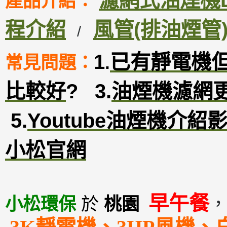
濾網式油煙機DM
產品介紹：
程介紹
風管(排油煙管
/
1
已有靜電機
常見問題：
.
比較好
?
3
.
油煙機濾網
5.
Youtube油煙機介紹
小松官網
早午餐
小松環保
於
桃園