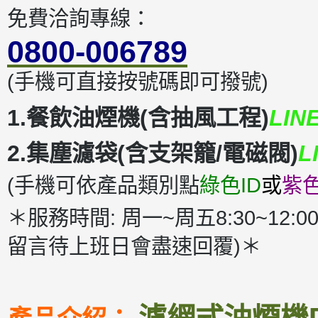
免費洽詢專線：
0800-006789
(手機可直接按號碼即可撥號)
1.餐飲油煙機(含抽風工程)
LIN
2.集塵濾袋(含支架籠/電磁閥)
L
(手機可依產品類別點
綠色ID
或
紫色
＊服務時間: 周一~周五8:30~12:00
留言待上班日會盡速回覆)＊