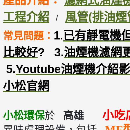
產品介紹：
濾網式油煙機D
工程介紹
風管(排油煙
/
1
已有靜電機
常見問題：
.
比較好
?
3
.
油煙機濾網
5.
Youtube油煙機介紹
小松官網
小
小松環保
於
高雄
MF