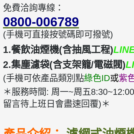
免費洽詢專線：
0800-006789
(手機可直接按號碼即可撥號)
1.餐飲油煙機(含抽風工程)
LIN
2.集塵濾袋(含支架籠/電磁閥)
L
(手機可依產品類別點
綠色ID
或
紫色
＊服務時間: 周一~周五8:30~12:00
留言待上班日會盡速回覆)＊